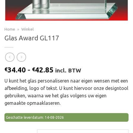
Home
»
Winkel
Glas Award GL117
Prijsklasse:
34.40
-
42.85
€
€
incl. BTW
€34.40
U kunt het glas personaliseren naar eigen wensen met een
tot
afbeelding, logo of tekst. U kunt hiervoor onze designtool
€42.85
gebruiken, waarna we het glas volgens uw eigen
gemaakte opmaaklaseren.
Geschatte leverdatum: 14-08-2026