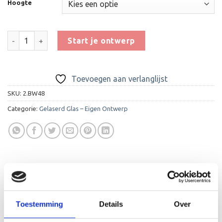
Hoogte
Glas Award GL117 aantal
Start je ontwerp
Toevoegen aan verlanglijst
SKU:
2.BW48
Categorie:
Gelaserd Glas – Eigen Ontwerp
BESCHRIJVING
Toestemming
Details
Over
AANVULLENDE INFORMATIE