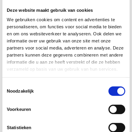
BEOORDELINGEN (0)
Deze website maakt gebruik van cookies
U kunt het glas personaliseren naar eigen wensen met een
We gebruiken cookies om content en advertenties te
afbeelding, logo of tekst. U kunt hiervoor onze designtool
personaliseren, om functies voor social media te bieden
gebruiken, waarna we het glas volgens uw eigen
en om ons websiteverkeer te analyseren. Ook delen we
gemaakte opmaaklaseren.
informatie over uw gebruik van onze site met onze
partners voor social media, adverteren en analyse. Deze
partners kunnen deze gegevens combineren met andere
informatie die u aan ze heeft verstrekt of die ze hebben
GERELATEERDE PRODUCTEN
verzameld op basis van uw gebruik van hun services.
Toestemmingsselectie
Noodzakelijk
Toevoegen
Toevoegen
aan
aan
Voorkeuren
verlanglijst
verlanglijst
Statistieken