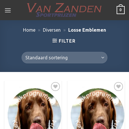
Ga
0
naar
inhoud
Home
»
Diversen
»
Losse Emblemen
FILTER
Toevoegen
Toevoegen
aan
aan
verlanglijst
verlanglijst