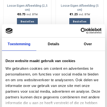
Losse Eigen Afbeelding (2,5
Losse Eigen Afbeelding (5
cm)
cm)
€
0.75
€
1.25
incl. BTW
incl. BTW
Bestellen
Bestellen
Toestemming
Details
Over
Toevoegen
Toevoegen
aan
aan
Deze website maakt gebruik van cookies
verlanglijst
verlanglijst
We gebruiken cookies om content en advertenties te
personaliseren, om functies voor social media te bieden
en om ons websiteverkeer te analyseren. Ook delen we
informatie over uw gebruik van onze site met onze
partners voor social media, adverteren en analyse. Deze
partners kunnen deze gegevens combineren met andere
Losse Embleem (2,5 cm)
Losse Embleem (5 cm)
informatie die u aan ze heeft verstrekt of die ze hebben
€
0.25
€
0.50
incl. BTW
incl. BTW