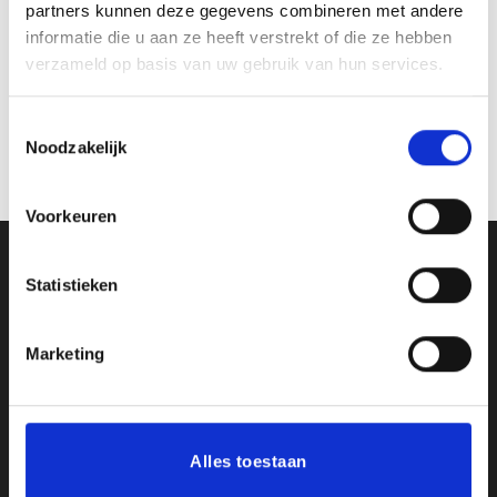
Hout
partners kunnen deze gegevens combineren met andere
werkdagen
informatie die u aan ze heeft verstrekt of die ze hebben
verzameld op basis van uw gebruik van hun services.
Toestemmingsselectie
Noodzakelijk
Voorkeuren
Ons Adres
Statistieken
Van Zanden Sportprijzen
Marketing
Bredaseweg 56
4901KM Oosterhout
kvk: 92898432
BTWnr. NL004987898B09
Alles toestaan