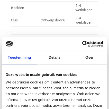
2-4
Beelden
werkdagen
2-4
Glas
Ontwerp door u
werkdagen
2-4
Schalen
werkdagen
5-7
Rozetten
werkdagen
Toestemming
Details
Over
Vanen
2 werkweken
2-4
Blokken
Deze website maakt gebruik van cookies
werkdagen
We gebruiken cookies om content en advertenties te
2-4
Graveerplaten
personaliseren, om functies voor social media te bieden
werkdagen
en om ons websiteverkeer te analyseren. Ook delen we
2-4
Wandborden
informatie over uw gebruik van onze site met onze
werkdagen
partners voor social media, adverteren en analyse. Deze
2-4