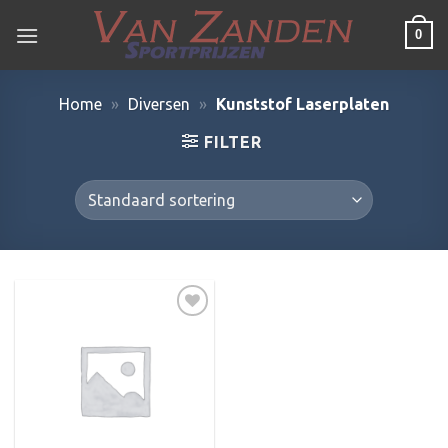
Ga
0
naar
inhoud
Home
»
Diversen
»
Kunststof Laserplaten
FILTER
Toevoegen
aan
verlanglijst