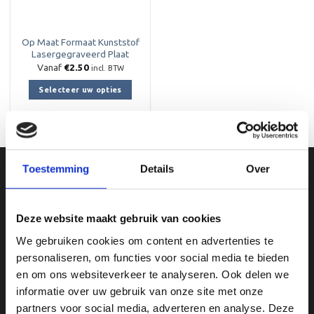
Op Maat Formaat Kunststof
Lasergegraveerd Plaat
Vanaf
€
2.50
incl. BTW
Selecteer uw opties
Toestemming
Details
Over
Ons Adres
Van Zanden Sportprijzen
Deze website maakt gebruik van cookies
Bredaseweg 56
We gebruiken cookies om content en advertenties te
4901KM Oosterhout
personaliseren, om functies voor social media te bieden
kvk: 92898432
en om ons websiteverkeer te analyseren. Ook delen we
BTWnr. NL004987898B09
informatie over uw gebruik van onze site met onze
partners voor social media, adverteren en analyse. Deze