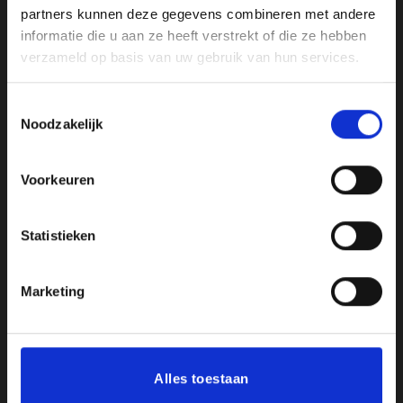
partners kunnen deze gegevens combineren met andere
informatie die u aan ze heeft verstrekt of die ze hebben
Openingstijden:
verzameld op basis van uw gebruik van hun services.
Maandag, Dinsdag, Donderdag, Vrijdag: 12:00 – 17:00
Toestemmingsselectie
Zaterdag: Op Afspraak
Noodzakelijk
Klantenservice
Voorkeuren
Mijn account
Statistieken
Afrekenen
Marketing
Winkelwagen
Contact
Alles toestaan
Informatie