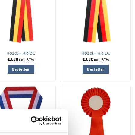
Rozet – R.6 BE
Rozet – R.6 DU
€
3.30
€
3.30
incl. BTW
incl. BTW
Bestellen
Bestellen
Toevoegen
Toevoegen
aan
aan
verlanglijst
verlanglijst