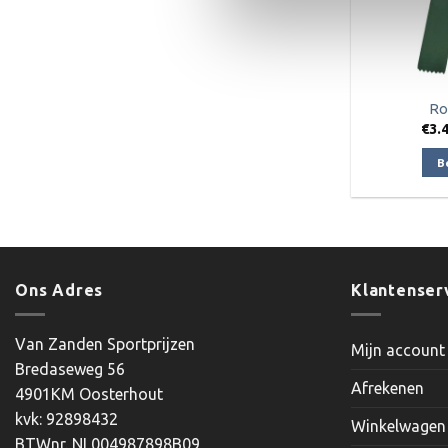
Ro
€
3.
B
Ons Adres
Klantenser
Van Zanden Sportprijzen
Mijn account
Bredaseweg 56
Afrekenen
4901KM Oosterhout
kvk: 92898432
Winkelwagen
BTWnr. NL004987898B09