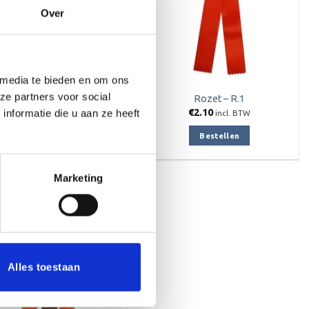
Over
 media te bieden en om ons
ze partners voor social
Sjerp RWB
Rozet – R.1
Prijsklasse:
18.80
-
€
22.20
€
2.10
nformatie die u aan ze heeft
incl. BTW
incl. BTW
€18.80
tot
Opties selecteren
Bestellen
€22.20
Dit
product
Marketing
heeft
meerdere
variaties.
Deze
Toevoegen
aan
optie
verlanglijst
kan
Alles toestaan
gekozen
worden