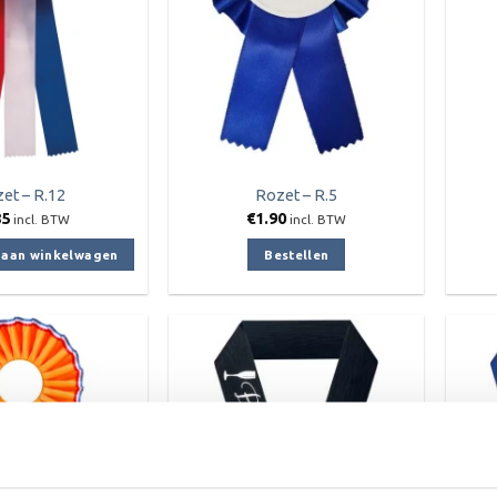
et – R.12
Rozet – R.5
85
€
1.90
incl. BTW
incl. BTW
aan winkelwagen
Bestellen
Toevoegen
Toevoegen
aan
aan
verlanglijst
verlanglijst