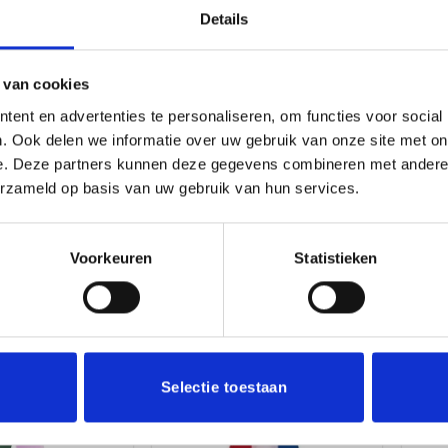
Details
 van cookies
ent en advertenties te personaliseren, om functies voor social
. Ook delen we informatie over uw gebruik van onze site met on
t – R.6 NL
Sjerp met ster
Prijsklasse:
30
€
24.85
-
€
28.25
€
e. Deze partners kunnen deze gegevens combineren met andere i
incl. BTW
incl. BTW
€24.85
erzameld op basis van uw gebruik van hun services.
tot
estellen
Opties selecteren
€28.25
Dit
product
Voorkeuren
Statistieken
heeft
meerdere
variaties.
Deze
Toevoegen
Toevoegen
aan
aan
optie
verlanglijst
verlanglijst
kan
Selectie toestaan
gekozen
worden