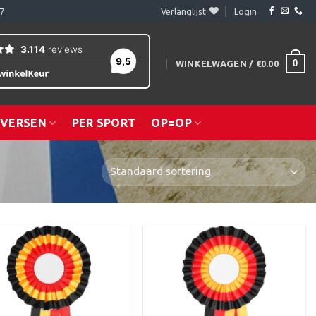
7
Verlanglijst
Login
0
WINKELWAGEN /
€
0.00
IVERSEN
PER SPORT
OP=OP
Toevoegen
Toevoegen
aan
aan
verlanglijst
verlanglijst