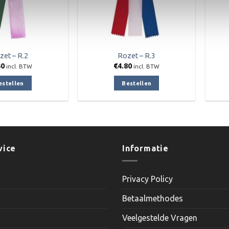
op
de
productpagina
zet – R.2
Rozet – R.3
40
€
4.80
incl. BTW
incl. BTW
estellen
Bestellen
vice
Informatie
Privacy Policy
Betaalmethodes
Veelgestelde Vragen