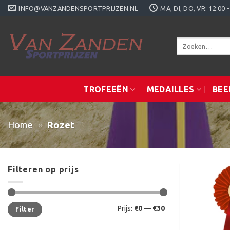
Ga
INFO@VANZANDENSPORTPRIJZEN.NL
MA, DI, DO, VR: 12:0
naar
inhoud
Zoeken
naar:
TROFEEËN
MEDAILLES
BEE
Home
»
Rozet
Filteren op prijs
Min.
Max.
Prijs:
€0
—
€30
Filter
prijs
prijs