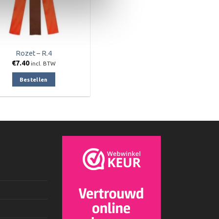
op
de
productpagina
Rozet – R.4
€
7.40
incl. BTW
Bestellen