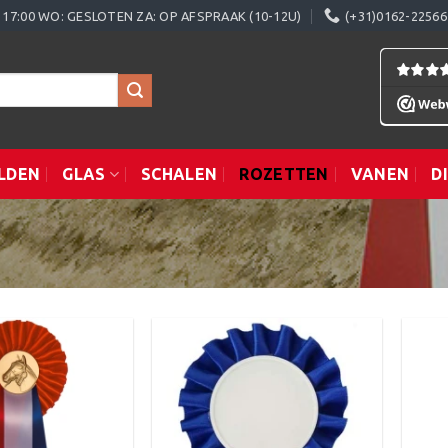
0 - 17:00 WO: GESLOTEN ZA: OP AFSPRAAK (10-12U)
(+31)0162-22566
LDEN
GLAS
SCHALEN
ROZETTEN
VANEN
D
Toevoegen
Toevoegen
aan
aan
verlanglijst
verlanglijst