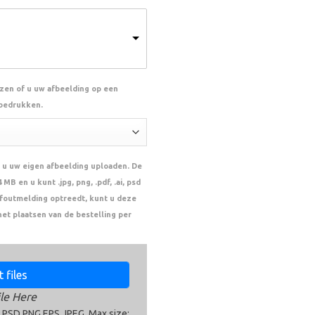
ezen of u uw afbeelding op een
 bedrukken.
 u uw eigen afbeelding uploaden. De
MB en u kunt .jpg, png, .pdf, .ai, psd
n foutmelding optreedt, kunt u deze
het plaatsen van de bestelling per
 files
le Here
,PSD,PNG,EPS,JPEG. Max size: