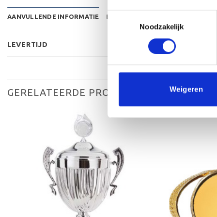
Toestemmingsselectie
AANVULLENDE INFORMATIE
BEOORDELINGEN (0)
Noodzakelijk
LEVERTIJD
Weigeren
GERELATEERDE PRODUCTEN
Toevoegen
aan
verlanglijst