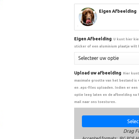
Eigen Afbeelding
Eigen Afbeelding
U kunt hier ki
sticker of een aluminium plaatje wilt
Upload uw afbeelding
Hier kunt
maximale grootte van het bestand is 4 
en .eps-files uploaden. Indien er ee
optie leeg laten en de afbeelding na 
mail naar ons toesturen.
Select
Drag Fi
Accepted formats: JPG,PDF,AI