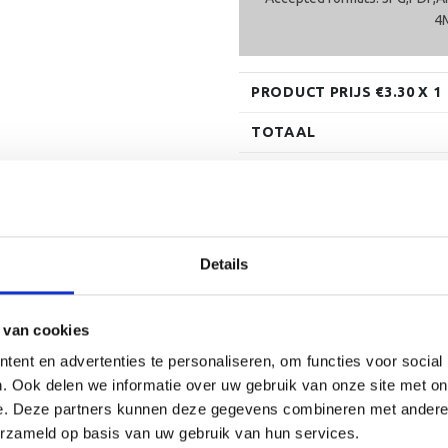
4
PRODUCT PRIJS €
3.30
X 1
TOTAAL
Rozet - R.6 NL aantal
Toevoege
Toevoegen 
Details
SKU:
KR.6 NL
Categorieën:
embleem_50
,
Rozet
 van cookies
ent en advertenties te personaliseren, om functies voor social
. Ook delen we informatie over uw gebruik van onze site met on
e. Deze partners kunnen deze gegevens combineren met andere i
erzameld op basis van uw gebruik van hun services.