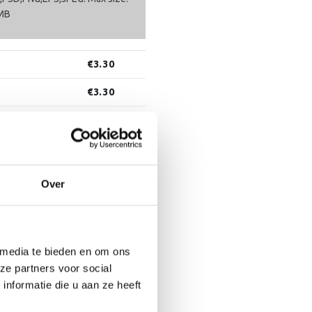
MB
€
3.30
€
3.30
n aan winkelwagen
aan verlanglijst
Over
 media te bieden en om ons
ze partners voor social
nformatie die u aan ze heeft