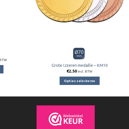
klasse:
. BTW
85
Grote IJzeren medaille – KM10
€
2.50
.55
incl. BTW
Opties selecteren
Dit
product
e
heeft
meerdere
variaties.
Deze
optie