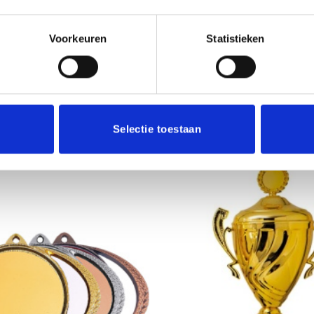
Voorkeuren
Statistieken
5 werkdagen
Selectie toestaan
Toevoegen
aan
verlanglijst