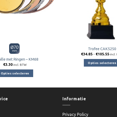
Trofee CAK5250
Prijs
€
34.85
-
€
105.55
incl
€34.
ille met Ringen – KM68
tot
Opties selecteren
€
3.30
€105
incl. BTW
Dit
Opties selecteren
product
Dit
heeft
product
meerder
heeft
variaties.
meerdere
vice
Informatie
Deze
variaties.
optie
Deze
kan
Privacy Policy
optie