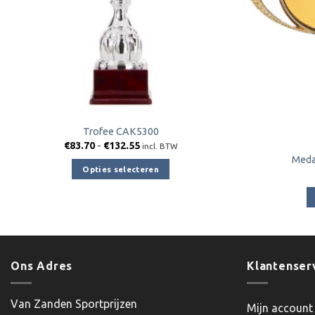
Trofee CAK5300
Prijsklasse:
€
83.70
-
€
132.55
incl. BTW
€83.70
Meda
tot
Opties selecteren
€132.55
Dit
product
heeft
meerdere
variaties.
Ons Adres
Klantenser
Deze
optie
kan
Van Zanden Sportprijzen
Mijn account