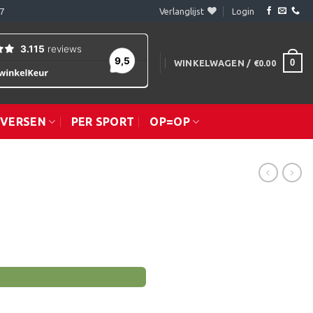
7
Verlanglijst
Login
0
WINKELWAGEN /
€
0.00
IVERSEN
PER SPORT
OP=OP