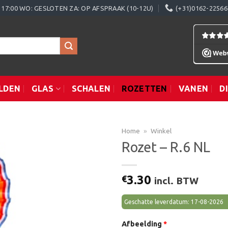
0 - 17:00 WO: GESLOTEN ZA: OP AFSPRAAK (10-12U)
(+31)0162-22566
LDEN
GLAS
SCHALEN
ROZETTEN
VANEN
D
Home
»
Winkel
Rozet – R.6 NL
Toevoegen
3.30
€
incl. BTW
aan
verlanglijst
Geschatte leverdatum: 17-08-2026
Afbeelding
*