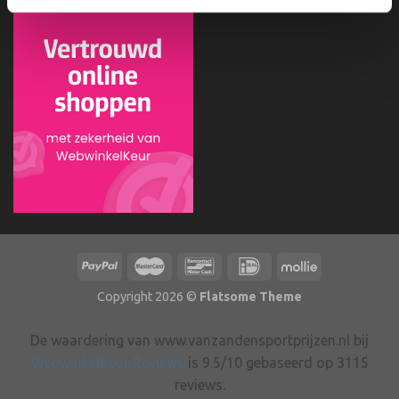
Copyright 2026 ©
Flatsome Theme
De waardering van www.vanzandensportprijzen.nl bij
WebwinkelKeur Reviews
is 9.5/10 gebaseerd op 3115
reviews.