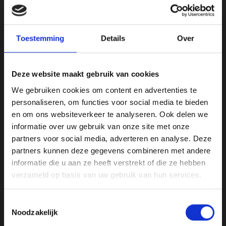
Bredaseweg 56
4901KM Oosterhout
kvk: 92898432
Toestemming
Details
Over
BTWnr. NL004987898B09
Deze website maakt gebruik van cookies
Openingstijden:
We gebruiken cookies om content en advertenties te
personaliseren, om functies voor social media te bieden
Maandag, Dinsdag, Donderdag, Vrijdag: 12:00 – 17:00
en om ons websiteverkeer te analyseren. Ook delen we
Zaterdag: Op Afspraak
informatie over uw gebruik van onze site met onze
partners voor social media, adverteren en analyse. Deze
partners kunnen deze gegevens combineren met andere
Klantenservice
informatie die u aan ze heeft verstrekt of die ze hebben
verzameld op basis van uw gebruik van hun services.
Mijn account
Toestemmingsselectie
Afrekenen
Noodzakelijk
Winkelwagen