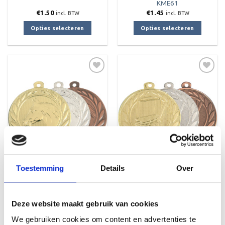
KME61
€
1.50
€
1.45
incl. BTW
incl. BTW
Opties selecteren
Opties selecteren
Dit
Dit
product
product
heeft
heeft
meerdere
meerdere
variaties.
variaties.
Deze
Deze
Toevoegen
Toevoegen
optie
optie
aan
aan
verlanglijst
verlanglijst
kan
kan
gekozen
gekozen
worden
worden
op
op
de
de
productpagina
productpagina
Toestemming
Details
Over
Deze website maakt gebruik van cookies
Medaille DI5000.U
Medaille DI5000.W
€
1.50
€
1.50
We gebruiken cookies om content en advertenties te
incl. BTW
incl. BTW