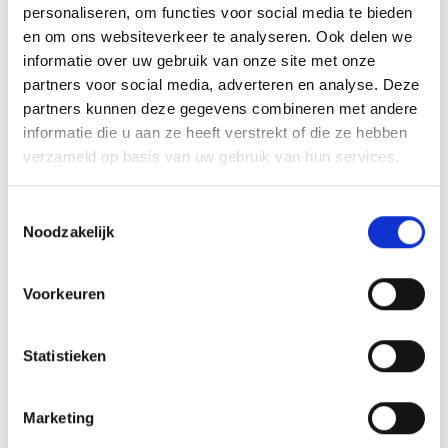
personaliseren, om functies voor social media te bieden
Opties selecteren
Opties selecteren
en om ons websiteverkeer te analyseren. Ook delen we
Dit
Dit
informatie over uw gebruik van onze site met onze
product
product
partners voor social media, adverteren en analyse. Deze
heeft
heeft
meerdere
meerdere
partners kunnen deze gegevens combineren met andere
variaties.
variaties.
informatie die u aan ze heeft verstrekt of die ze hebben
Deze
Deze
verzameld op basis van uw gebruik van hun services.
Toevoegen
Toevoegen
optie
optie
aan
aan
verlanglijst
verlanglijst
kan
kan
Toestemmingsselectie
gekozen
gekozen
Noodzakelijk
worden
worden
op
op
de
de
Voorkeuren
productpagina
productpagina
Statistieken
Medaille DI5000.X
Medaille DI5000.Y
€
1.50
€
1.50
incl. BTW
incl. BTW
Marketing
Opties selecteren
Opties selecteren