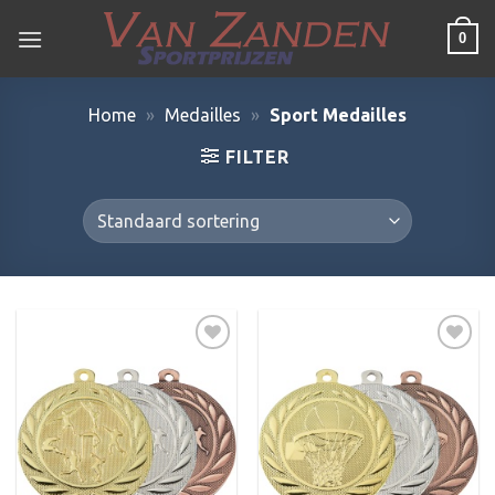
Ga
0
naar
inhoud
Home
»
Medailles
»
Sport Medailles
FILTER
Toevoegen
Toevoegen
aan
aan
verlanglijst
verlanglijst