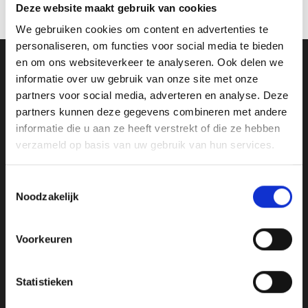
Deze website maakt gebruik van cookies
We gebruiken cookies om content en advertenties te
personaliseren, om functies voor social media te bieden
en om ons websiteverkeer te analyseren. Ook delen we
Ons Adres
informatie over uw gebruik van onze site met onze
partners voor social media, adverteren en analyse. Deze
Van Zanden Sportprijzen
partners kunnen deze gegevens combineren met andere
Bredaseweg 56
informatie die u aan ze heeft verstrekt of die ze hebben
4901KM Oosterhout
verzameld op basis van uw gebruik van hun services.
kvk: 92898432
BTWnr. NL004987898B09
Toestemmingsselectie
Noodzakelijk
Openingstijden:
Voorkeuren
Maandag, Dinsdag, Donderdag, Vrijdag: 12:00 – 17:00
Statistieken
Zaterdag: Op Afspraak