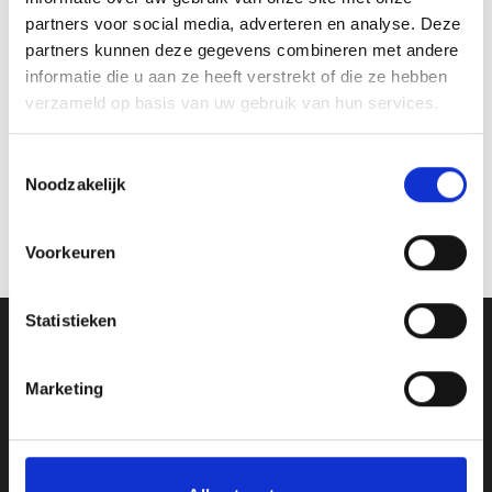
partners voor social media, adverteren en analyse. Deze
partners kunnen deze gegevens combineren met andere
informatie die u aan ze heeft verstrekt of die ze hebben
verzameld op basis van uw gebruik van hun services.
Toestemmingsselectie
Van Zanden Sportprijzen
Noodzakelijk
Bredaseweg 56, Oosterhout
Voorkeuren
Statistieken
Ons Adres
Marketing
Van Zanden Sportprijzen
Bredaseweg 56
4901KM Oosterhout
kvk: 92898432