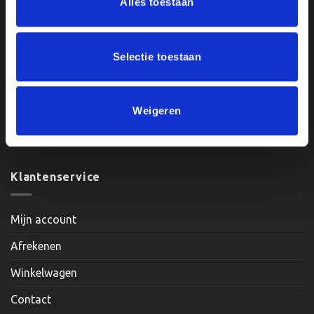
Alles toestaan
BTWnr. NL004987898B09
Selectie toestaan
Openingstijden:
Maandag, Dinsdag, Donderdag, Vrijdag: 12:00 – 17:00
Weigeren
Zaterdag: Op Afspraak
Klantenservice
Mijn account
Afrekenen
Winkelwagen
Contact