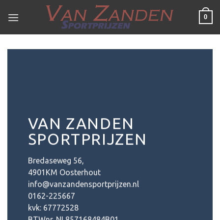
Ga
0
naar
inhoud
VAN ZANDEN
SPORTPRIJZEN
Bredaseweg 56,
4901KM Oosterhout
info@vanzandensportprijzen.nl
0162-225667
kvk: 67772528
BTWnr. NL857168484B01