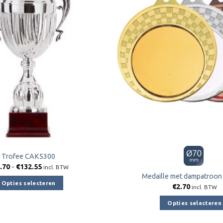
aan
verlanglijst
Trofee CAK5300
Prijsklasse:
.70
-
€
132.55
incl. BTW
€83.70
Medaille met dampatroon
tot
Opties selecteren
€
2.70
€132.55
incl. BTW
Dit
Opties selecteren
product
Dit
heeft