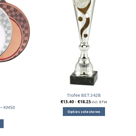
aan
aan
verlanglijst
verlanglijst
Trofee BET.342B
Prijsklasse:
€
13.40
-
€
18.25
incl. BTW
€13.40
 – KM50
tot
Opties selecteren
€18.25
Dit
product
heeft