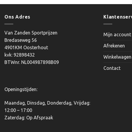
product
heeft
meerdere
Ons Adres
Klantenser
variaties.
Deze
Van Zanden Sportprijzen
Mijn account
optie
Bredaseweg 56
kan
Afrekenen
4901KM Oosterhout
gekozen
kvk: 92898432
worden
Winkelwagen
BTWnr. NL004987898B09
op
Contact
de
productpagina
Openingstijden:
Maandag, Dinsdag, Donderdag, Vrijdag:
12:00 – 17:00
Zaterdag: Op Afspraak