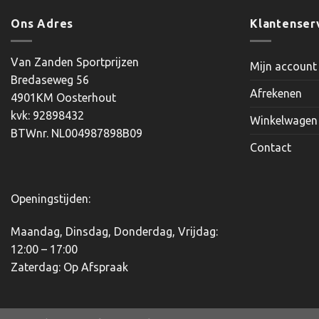
heeft
meerdere
Ons Adres
Klantenser
variaties.
Deze
Van Zanden Sportprijzen
Mijn account
optie
Bredaseweg 56
kan
Afrekenen
4901KM Oosterhout
gekozen
kvk: 92898432
worden
Winkelwagen
BTWnr. NL004987898B09
op
Contact
de
productpagina
Openingstijden:
Maandag, Dinsdag, Donderdag, Vrijdag:
12:00 – 17:00
Zaterdag: Op Afspraak