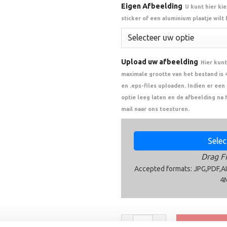
Eigen Afbeelding
U kunt hier ki
sticker of een aluminium plaatje wilt
Upload uw afbeelding
Hier kunt
maximale grootte van het bestand is 4 
en .eps-files uploaden. Indien er ee
optie leeg laten en de afbeelding na 
mail naar ons toesturen.
Select
Drag Fi
Accepted formats: JPG,PDF,AI
4
Trofee BLT.086 aantal
Toevoege