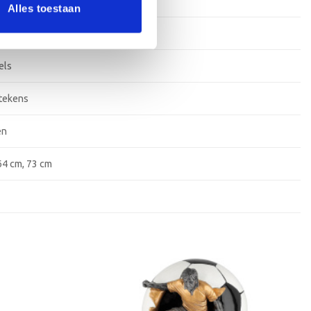
ium
Alles toestaan
ium
els
stekens
en
64 cm, 73 cm