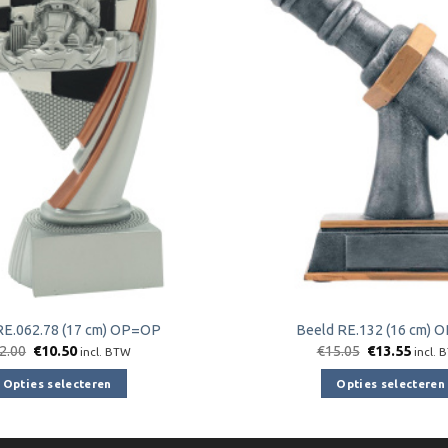
Toevoegen
aan
verlanglijst
RE.062.78 (17 cm) OP=OP
Beeld RE.132 (16 cm)
Oorspronkelijke
Huidige
Oorspronkeli
Huidi
2.00
€
10.50
€
15.05
€
13.55
incl. BTW
incl. 
prijs
prijs
prijs
prijs
was:
is:
was:
is:
Opties selecteren
Opties selecteren
€12.00.
€10.50.
€15.05.
€13.5
Dit
Dit
product
product