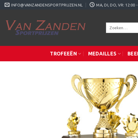
Ga
INFO@VANZANDENSPORTPRIJZEN.NL
MA, DI, DO, VR: 12:0
naar
inhoud
Zoeken
naar:
TROFEEËN
MEDAILLES
BEE