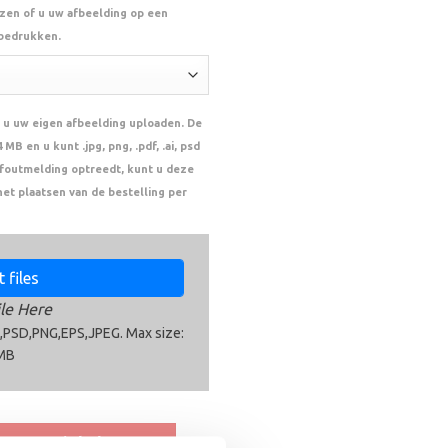
ezen of u uw afbeelding op een
 bedrukken.
 u uw eigen afbeelding uploaden. De
MB en u kunt .jpg, png, .pdf, .ai, psd
n foutmelding optreedt, kunt u deze
het plaatsen van de bestelling per
 files
le Here
,PSD,PNG,EPS,JPEG. Max size:
MB
n aan winkelwagen