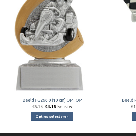
Toevoegen
aan
verlanglijst
Beeld FG266.0 (10 cm) OP=OP
Beeld 
Oorspronkelijke
Huidige
€
5.15
€
4.15
€
1
incl. BTW
prijs
prijs
was:
is:
Opties selecteren
€5.15.
€4.15.
Dit
product