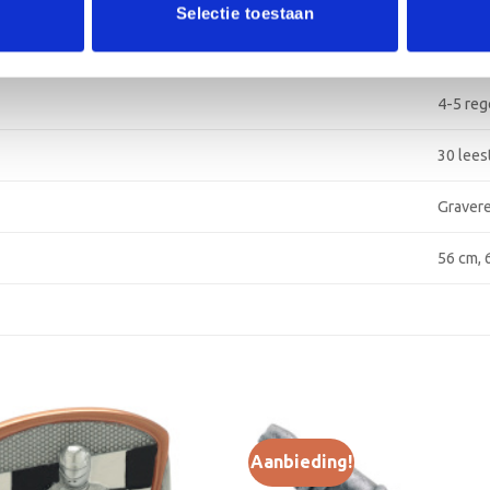
Alumin
Selectie toestaan
Alumin
4-5 reg
30 lee
Graver
56 cm, 
Aanbieding!