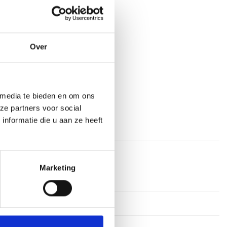
aan verlanglijst
Over
at
,
embleem_50
,
Pilaar Trofeeën
 media te bieden en om ons
ze partners voor social
nformatie die u aan ze heeft
Marketing
meter
rkdagen