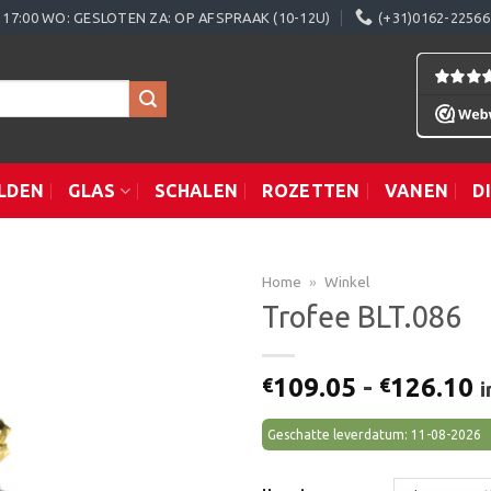
0 - 17:00 WO: GESLOTEN ZA: OP AFSPRAAK (10-12U)
(+31)0162-22566
LDEN
GLAS
SCHALEN
ROZETTEN
VANEN
D
Home
»
Winkel
Trofee BLT.086
Toevoegen
P
109.05
-
126.10
€
€
i
aan
€
verlanglijst
t
Geschatte leverdatum: 11-08-2026
€