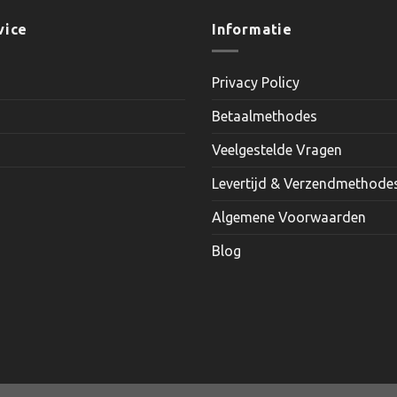
heeft
heeft
meerdere
meerder
vice
Informatie
variaties.
variaties.
Deze
Deze
Privacy Policy
optie
optie
kan
kan
Betaalmethodes
gekozen
gekozen
worden
worden
Veelgestelde Vragen
op
op
Levertijd & Verzendmethode
de
de
productpagina
productp
Algemene Voorwaarden
Blog