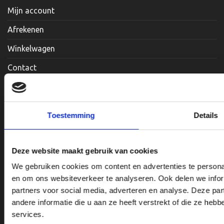
Mijn account
Afrekenen
Winkelwagen
Contact
Informatie
Toestemming
Details
Privacy Policy
Betaalmethodes
Deze website maakt gebruik van cookies
Veelgestelde Vragen
We gebruiken cookies om content en advertenties te personal
en om ons websiteverkeer te analyseren. Ook delen we infor
Levertijd & Verzendmethodes
partners voor social media, adverteren en analyse. Deze p
Algemene Voorwaarden
andere informatie die u aan ze heeft verstrekt of die ze he
services.
Blog