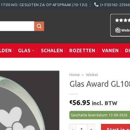
0 - 17:00 WO: GESLOTEN ZA: OP AFSPRAAK (10-12U)
(+31)0162-22566
LDEN
GLAS
SCHALEN
ROZETTEN
VANEN
D
Home
»
Winkel
Glas Award GL10
Toevoegen
56.95
€
incl. BTW
aan
verlanglijst
Geschatte leverdatum: 13-08-2026
Glas Award GL108 (140x145 mm
Start je 