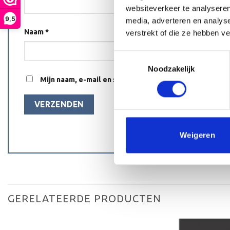
websiteverkeer te analyseren
9,5
media, adverteren en analys
Naam
*
verstrekt of die ze hebben v
Toestemmingsselectie
Noodzakelijk
Mijn naam, e-mail en site opslaan in deze browser voo
Weigeren
GERELATEERDE PRODUCTEN