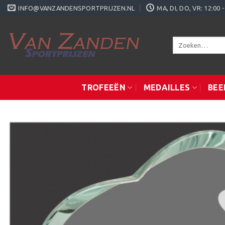
Ga
INFO@VANZANDENSPORTPRIJZEN.NL
MA, DI, DO, VR: 12:0
naar
inhoud
Zoeken
naar:
TROFEEËN
MEDAILLES
BEE