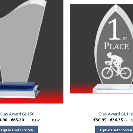
Toevoegen
aan
verlanglijst
Glas Award GL150
Glas Award GL11
Prijsklasse:
Prijs
3.90
-
€
65.20
€
30.95
-
€
36.35
incl. BTW
incl.
€53.90
€30.
tot
tot
Opties selecteren
Opties selecteren
€65.20
€36.