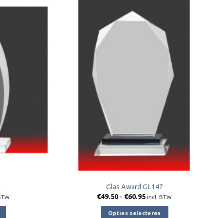
Toevoegen
Toevoegen
aan
aan
verlanglijst
verlanglijst
0
Glas Award GL147
klasse:
Prijsklasse:
€
49.50
-
€
60.95
 BTW
incl. BTW
95
€49.50
tot
Opties selecteren
35
€60.95