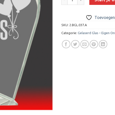
Toevoegen 
SKU:
2.BGL.037.A
Categorie:
Gelaserd Glas – Eigen O