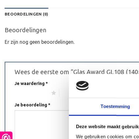
BEOORDELINGEN (0)
Beoordelingen
Er zijn nog geen beoordelingen.
Wees de eerste om “Glas Award GL108 (14
Je waardering
*
1 van de 5 sterren
2 van de 5 sterren
3 van de 5 s
Je beoordeling
*
Toestemming
Deze website maakt gebruik
We gebruiken cookies om cont