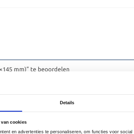
0×145 mm)” te beoordelen
terren
4 van de 5 sterren
5 van de 5 sterren
Details
 van cookies
ent en advertenties te personaliseren, om functies voor social