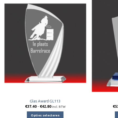
Toevoegen
aan
verlanglijst
Glas Award GL113
Prijsklasse:
€
37.40
-
€
42.80
€
5
incl. BTW
€37.40
tot
Opties selecteren
€42.80