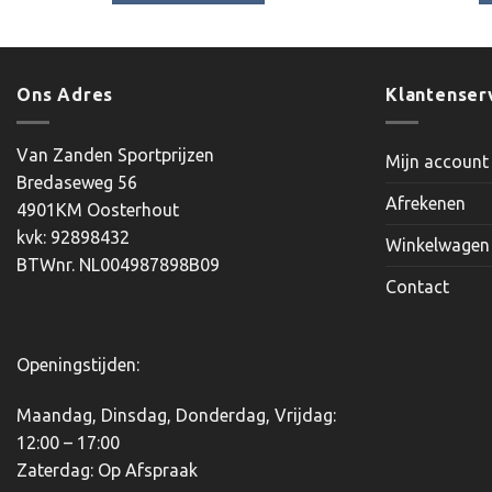
Dit
product
heeft
meerdere
Ons Adres
Klantenser
variaties.
Deze
Van Zanden Sportprijzen
Mijn account
optie
Bredaseweg 56
kan
Afrekenen
4901KM Oosterhout
gekozen
kvk: 92898432
worden
Winkelwagen
BTWnr. NL004987898B09
op
Contact
de
productpagina
Openingstijden:
Maandag, Dinsdag, Donderdag, Vrijdag:
12:00 – 17:00
Zaterdag: Op Afspraak