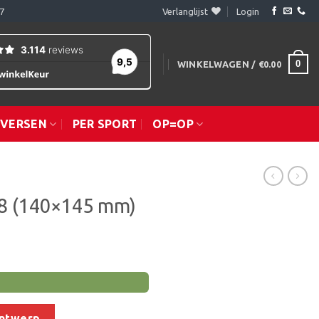
7
Verlanglijst
Login
0
WINKELWAGEN /
€
0.00
IVERSEN
PER SPORT
OP=OP
8 (140×145 mm)
) aantal
ontwerp