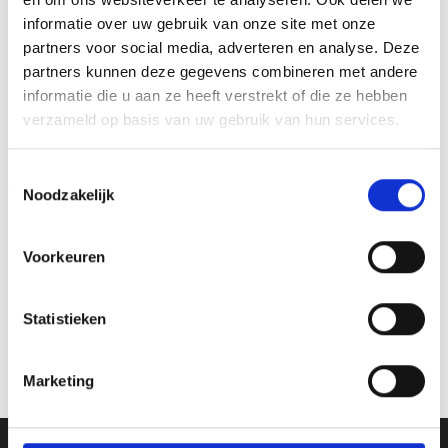
GERELATEERDE PRODUCTEN
informatie over uw gebruik van onze site met onze
partners voor social media, adverteren en analyse. Deze
partners kunnen deze gegevens combineren met andere
informatie die u aan ze heeft verstrekt of die ze hebben
verzameld op basis van uw gebruik van hun services.
Toevoegen
Toevoegen
aan
aan
verlanglijst
verlanglijst
Toestemmingsselectie
Noodzakelijk
Voorkeuren
Glas Award GL114
Glas Award GL110
Statistieken
Prijsklasse:
Prijsklasse:
€
38.80
-
€
47.35
€
30.95
-
€
36.35
incl. BTW
incl. BTW
€38.80
€30.95
tot
tot
Opties selecteren
Opties selecteren
€47.35
€36.35
Marketing
Dit
Dit
product
product
heeft
heeft