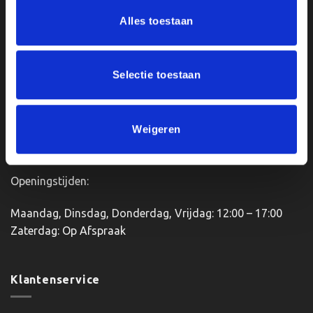
meerdere
meerdere
Ons Adres
variaties.
variaties.
Alles toestaan
Deze
Deze
optie
optie
Van Zanden Sportprijzen
kan
kan
Bredaseweg 56
Selectie toestaan
gekozen
gekozen
4901KM Oosterhout
worden
worden
kvk: 92898432
op
op
BTWnr. NL004987898B09
de
de
Weigeren
productpagina
productpagina
Openingstijden:
Maandag, Dinsdag, Donderdag, Vrijdag: 12:00 – 17:00
Zaterdag: Op Afspraak
Klantenservice