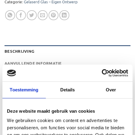
Categorie:
Gelaserd Glas – Eigen Ontwerp
BESCHRIJVING
AANVULLENDE INFORMATIE
BEOORDELINGEN (0)
Toestemming
Details
Over
U kunt het glas personaliseren naar eigen wensen met een
afbeelding, logo of tekst. U kunt hiervoor onze designtool
gebruiken, waarna we het glas volgens uw eigen
Deze website maakt gebruik van cookies
gemaakte opmaaklaseren.
We gebruiken cookies om content en advertenties te
personaliseren, om functies voor social media te bieden
en om ons websiteverkeer te analyseren. Ook delen we