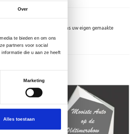
Over
ruiken, waarna we het glas volgens uw eigen gemaakte
 media te bieden en om ons
ze partners voor social
nformatie die u aan ze heeft
Marketing
Toevoegen
Toevoegen
aan
aan
verlanglijst
verlanglijst
Alles toestaan