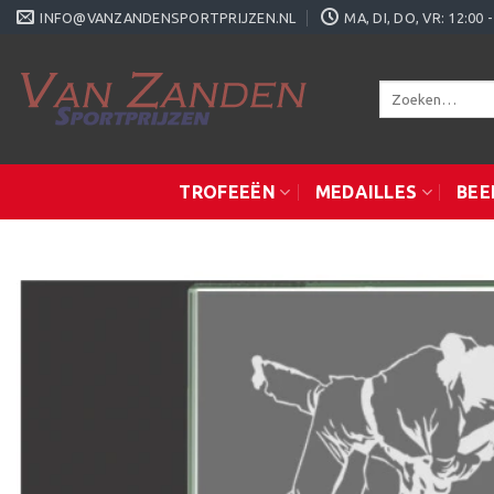
Ga
INFO@VANZANDENSPORTPRIJZEN.NL
MA, DI, DO, VR: 12:0
naar
inhoud
Zoeken
naar:
TROFEEËN
MEDAILLES
BEE