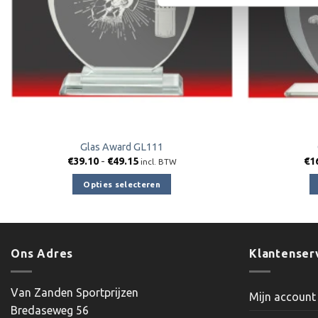
Glas Award GL111
Prijsklasse:
€
39.10
-
€
49.15
€
1
incl. BTW
€39.10
tot
Opties selecteren
€49.15
Dit
product
heeft
meerdere
Ons Adres
Klantenser
variaties.
Deze
Van Zanden Sportprijzen
Mijn account
optie
Bredaseweg 56
kan