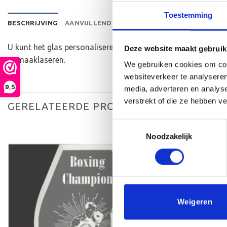
Toestemming
BESCHRIJVING
AANVULLENDE INFORMATIE
BEOORDELINGEN 
U kunt het glas personaliseren naar eigen wensen met een a
Deze website maakt gebruik
opmaaklaseren.
We gebruiken cookies om cont
websiteverkeer te analyseren
9,5
media, adverteren en analys
verstrekt of die ze hebben v
GERELATEERDE PRODUCTEN
Toestemmingsselectie
Noodzakelijk
Toevoegen
aan
verlanglijst
Weigeren