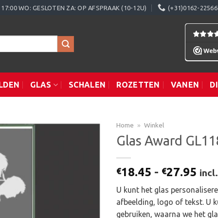
0 - 17:00 WO: GESLOTEN ZA: OP AFSPRAAK (10-12U)
(+31)0162-22566
LDEN
GLAS
SCHALEN
ROZETTEN
VANEN
D
Home
»
Winkel
Glas Award GL11
Toevoegen
Prij
18.45
-
27.95
€
€
inc
aan
€18
verlanglijst
U kunt het glas personaliser
tot
afbeelding, logo of tekst. U 
€27
gebruiken, waarna we het gl