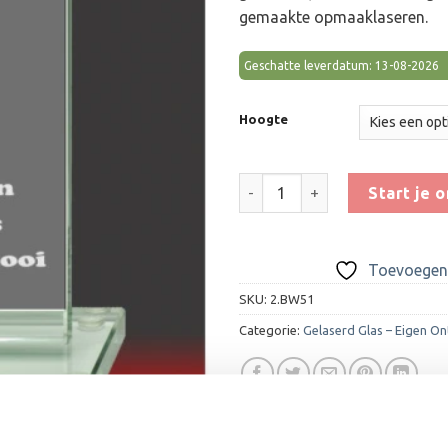
gemaakte opmaaklaseren.
Geschatte leverdatum: 13-08-2026
Hoogte
Glas Award GL118 aantal
Start je 
Toevoegen 
SKU:
2.BW51
Categorie:
Gelaserd Glas – Eigen O