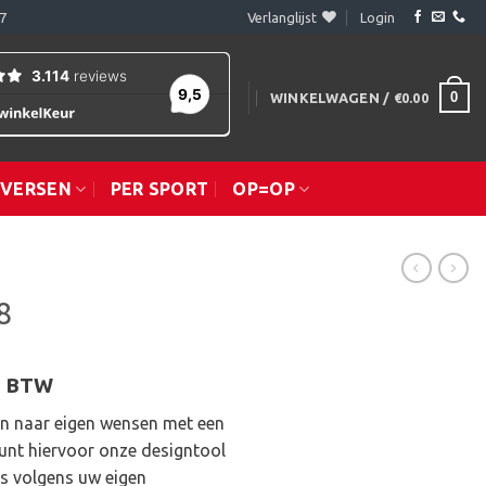
7
Verlanglijst
Login
0
WINKELWAGEN /
€
0.00
IVERSEN
PER SPORT
OP=OP
8
sklasse:
l. BTW
.45
en naar eigen wensen met een
kunt hiervoor onze designtool
.95
as volgens uw eigen