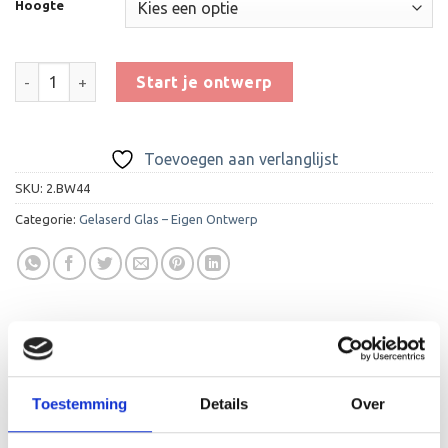
Hoogte
Glas Award GL116 aantal
Start je ontwerp
Toevoegen aan verlanglijst
SKU:
2.BW44
Categorie:
Gelaserd Glas – Eigen Ontwerp
BESCHRIJVING
Toestemming
Details
Over
AANVULLENDE INFORMATIE