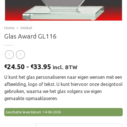
Home
»
Winkel
Glas Award GL116
Prijsklasse:
24.50
-
33.95
€
€
incl. BTW
€24.50
U kunt het glas personaliseren naar eigen wensen met een
tot
afbeelding, logo of tekst. U kunt hiervoor onze designtool
€33.95
gebruiken, waarna we het glas volgens uw eigen
gemaakte opmaaklaseren.
Geschatte leverdatum: 14-08-2026