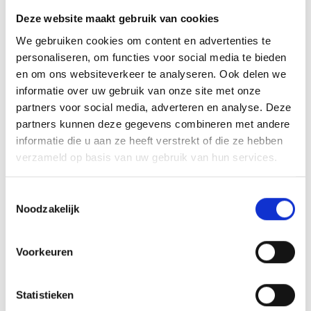
BEOORDELINGEN (0)
Deze website maakt gebruik van cookies
We gebruiken cookies om content en advertenties te
U kunt het glas personaliseren naar eigen wensen met een
personaliseren, om functies voor social media te bieden
afbeelding, logo of tekst. U kunt hiervoor onze designtool
en om ons websiteverkeer te analyseren. Ook delen we
gebruiken, waarna we het glas volgens uw eigen
informatie over uw gebruik van onze site met onze
gemaakte opmaaklaseren.
partners voor social media, adverteren en analyse. Deze
partners kunnen deze gegevens combineren met andere
informatie die u aan ze heeft verstrekt of die ze hebben
verzameld op basis van uw gebruik van hun services.
GERELATEERDE PRODUCTEN
Toestemmingsselectie
Noodzakelijk
Toevoegen
Toevoegen
aan
aan
Voorkeuren
verlanglijst
verlanglijst
Statistieken