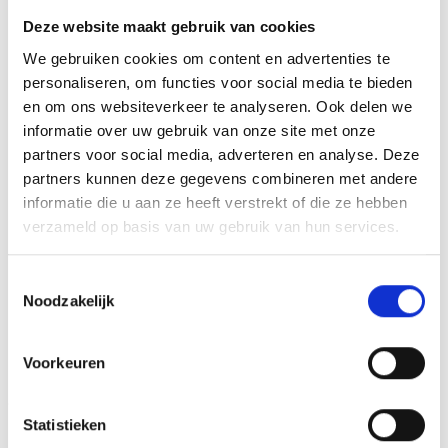
BEOORDELINGEN (0)
Deze website maakt gebruik van cookies
We gebruiken cookies om content en advertenties te
U kunt het glas personaliseren naar eigen wensen met een
personaliseren, om functies voor social media te bieden
afbeelding, logo of tekst. U kunt hiervoor onze designtool
en om ons websiteverkeer te analyseren. Ook delen we
gebruiken, waarna we het glas volgens uw eigen
informatie over uw gebruik van onze site met onze
gemaakte opmaaklaseren.
partners voor social media, adverteren en analyse. Deze
partners kunnen deze gegevens combineren met andere
informatie die u aan ze heeft verstrekt of die ze hebben
verzameld op basis van uw gebruik van hun services.
GERELATEERDE PRODUCTEN
Toestemmingsselectie
Noodzakelijk
Toevoegen
Toevoegen
aan
aan
Voorkeuren
verlanglijst
verlanglijst
Statistieken