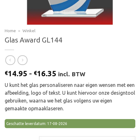
Home
»
Winkel
Glas Award GL144
Prijsklasse:
14.95
-
16.35
€
€
incl. BTW
€14.95
U kunt het glas personaliseren naar eigen wensen met een
tot
afbeelding, logo of tekst. U kunt hiervoor onze designtool
€16.35
gebruiken, waarna we het glas volgens uw eigen
gemaakte opmaaklaseren.
Geschatte leverdatum: 17-08-2026