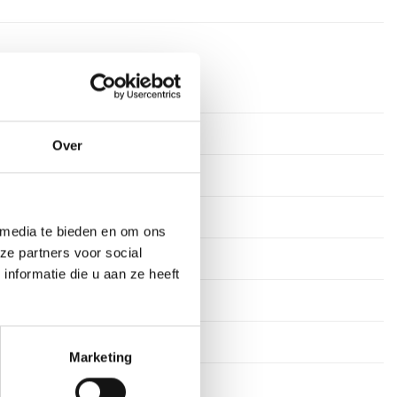
timeter
Over
rkdagen
ium
 media te bieden en om ons
ze partners voor social
n
nformatie die u aan ze heeft
16 cm, 17 cm
Marketing