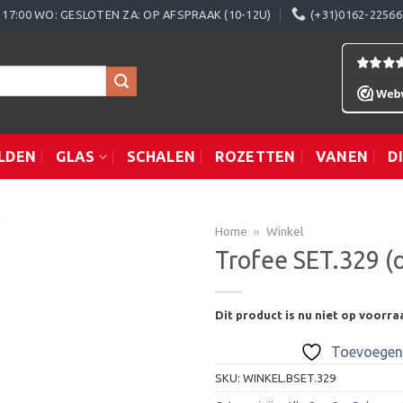
0 - 17:00 WO: GESLOTEN ZA: OP AFSPRAAK (10-12U)
(+31)0162-22566
LDEN
GLAS
SCHALEN
ROZETTEN
VANEN
D
Home
»
Winkel
Trofee SET.329 (
Toevoegen
Dit product is nu niet op voorra
aan
verlanglijst
Toevoegen 
SKU:
WINKEL.BSET.329