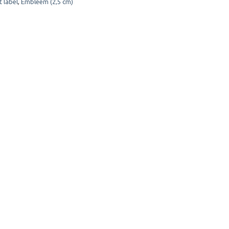
 label
,
Embleem (2,5 cm)