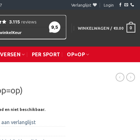
7
Verlanglijst
Login
0
WINKELWAGEN /
€
0.00
IVERSEN
PER SPORT
OP=OP
op=op)
ad en niet beschikbaar.
aan verlanglijst