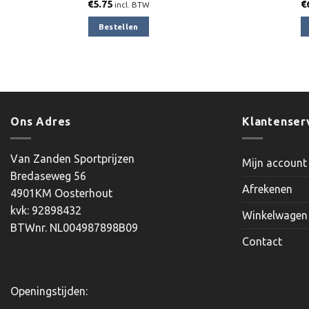
€
5.75
€
incl. BTW
Bestellen
Ons Adres
Klantenser
Van Zanden Sportprijzen
Mijn account
Bredaseweg 56
Afrekenen
4901KM Oosterhout
kvk: 92898432
Winkelwagen
BTWnr. NL004987898B09
Contact
Openingstijden: