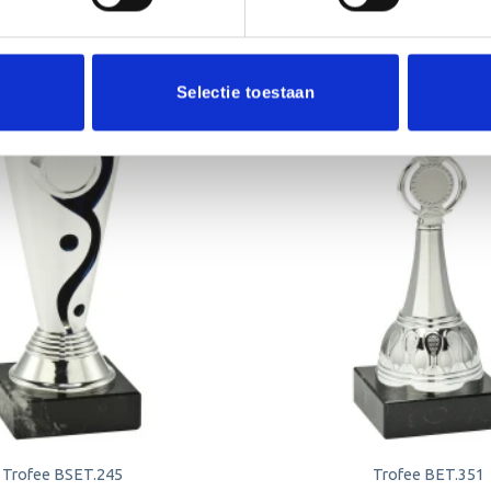
Selectie toestaan
Toevoegen
aan
verlanglijst
Trofee BSET.245
Trofee BET.351