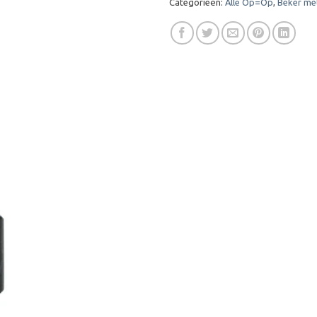
Categorieën:
Alle Op=Op
,
Beker met