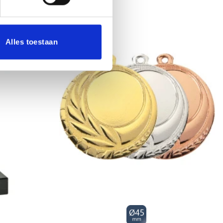
Alles toestaan
Toevoegen
Toevoegen
aan
aan
verlanglijst
verlanglijst