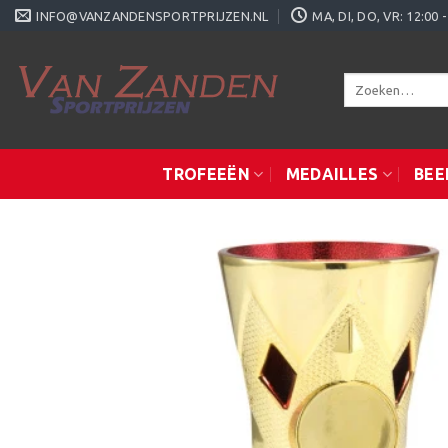
Ga
INFO@VANZANDENSPORTPRIJZEN.NL
MA, DI, DO, VR: 12:0
naar
inhoud
Zoeken
naar:
TROFEEËN
MEDAILLES
BEE