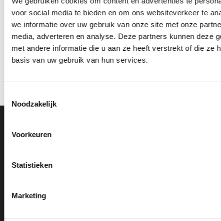
We gebruiken cookies om content en advertenties te persona
voor social media te bieden en om ons websiteverkeer te an
we informatie over uw gebruik van onze site met onze partne
media, adverteren en analyse. Deze partners kunnen deze 
Beeld FG199
Beeld FG149 (12 cm) OP=OP
met andere informatie die u aan ze heeft verstrekt of die z
basis van uw gebruik van hun services.
Prijsklasse:
Oorspronkelijke
Huidige
€
26.50
-
€
65.70
€
6.40
€
4.90
incl. BTW
incl. BTW
€26.50
prijs
prijs
tot
was:
is:
Opties selecteren
Bestellen
€65.70
€6.40.
€4.90.
Dit
Toestemmingsselectie
product
Noodzakelijk
heeft
meerdere
Ons Adres
variaties.
Voorkeuren
Deze
optie
Van Zanden Sportprijzen
kan
Statistieken
Bredaseweg 56
gekozen
4901KM Oosterhout
worden
kvk: 92898432
op
Marketing
BTWnr. NL004987898B09
de
productpagina