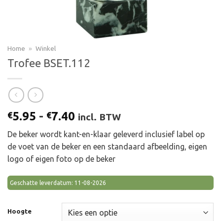
Home
»
Winkel
Trofee BSET.112
Prijsklasse:
5.95
-
7.40
€
€
incl. BTW
€5.95
De beker wordt kant-en-klaar geleverd inclusief label op
tot
de voet van de beker en een standaard afbeelding, eigen
€7.40
logo of eigen foto op de beker
Geschatte leverdatum: 11-08-2026
Hoogte