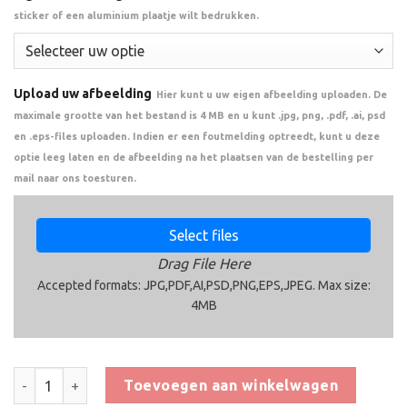
sticker of een aluminium plaatje wilt bedrukken.
Upload uw afbeelding
Hier kunt u uw eigen afbeelding uploaden. De
maximale grootte van het bestand is 4 MB en u kunt .jpg, png, .pdf, .ai, psd
en .eps-files uploaden. Indien er een foutmelding optreedt, kunt u deze
optie leeg laten en de afbeelding na het plaatsen van de bestelling per
mail naar ons toesturen.
Select files
Drag File Here
Accepted formats: JPG,PDF,AI,PSD,PNG,EPS,JPEG. Max size:
4MB
Trofee BSET.112 aantal
Toevoegen aan winkelwagen