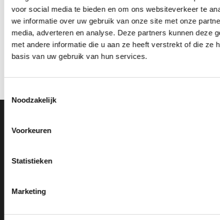
voor social media te bieden en om ons websiteverkeer te an
we informatie over uw gebruik van onze site met onze partne
media, adverteren en analyse. Deze partners kunnen deze 
Beeld RE.056.78 (19 cm)
Beeld RE.131.22 (22 cm)
met andere informatie die u aan ze heeft verstrekt of die z
OP=OP
OP=OP
basis van uw gebruik van hun services.
Oorspronkelijke
Huidige
Oorspronkelijke
Huidige
€
15.80
€
14.30
€
16.45
€
14.95
incl. BTW
incl. BTW
prijs
prijs
prijs
prijs
was:
is:
was:
is:
Opties selecteren
Opties selecteren
€15.80.
€14.30.
€16.45.
€14.95.
Dit
Dit
Toestemmingsselectie
product
product
Noodzakelijk
heeft
heeft
meerdere
meerdere
Ons Adres
variaties.
variaties.
Voorkeuren
Deze
Deze
optie
optie
Van Zanden Sportprijzen
kan
kan
Bredaseweg 56
Statistieken
gekozen
gekozen
4901KM Oosterhout
worden
worden
kvk: 92898432
op
op
Marketing
BTWnr. NL004987898B09
de
de
productpagina
productpagina