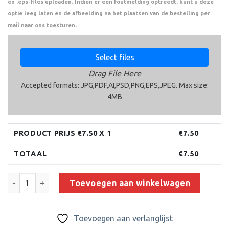
en .eps-files uploaden. Indien er een foutmelding optreedt, kunt u deze
optie leeg laten en de afbeelding na het plaatsen van de bestelling per
mail naar ons toesturen.
Select files
Drag File Here
Accepted formats: JPG,PDF,AI,PSD,PNG,EPS,JPEG. Max size:
4MB
PRODUCT PRIJS €
7.50
X 1
€
7.50
TOTAAL
€
7.50
Beeld FG151 (14 cm) aantal
Toevoegen aan winkelwagen
Toevoegen aan verlanglijst