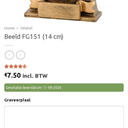
Home
»
Winkel
Beeld FG151 (14 cm)
Gewaardeerd
2
7.50
€
incl. BTW
4.50
op 5
gebaseerd
op
klant
Geschatte leverdatum: 11-08-2026
waarderingen
Graveerplaat