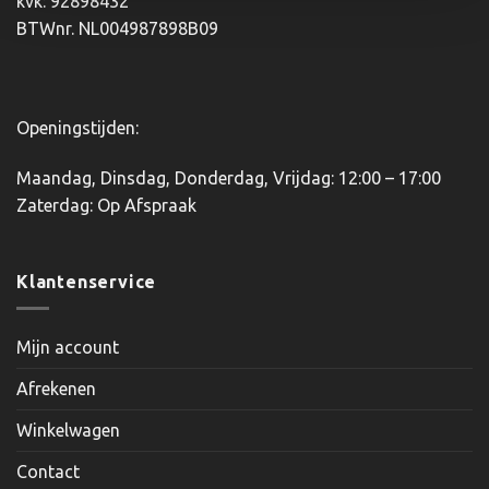
kvk: 92898432
de
BTWnr. NL004987898B09
productpagina
Openingstijden:
Maandag, Dinsdag, Donderdag, Vrijdag: 12:00 – 17:00
Zaterdag: Op Afspraak
Klantenservice
Mijn account
Afrekenen
Winkelwagen
Contact