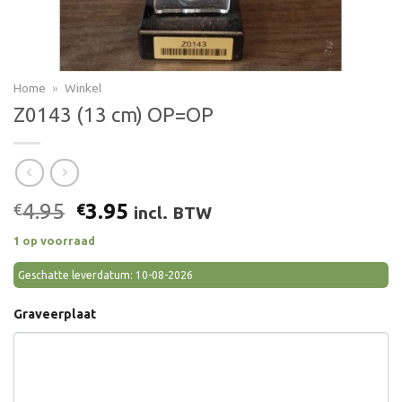
Home
»
Winkel
Z0143 (13 cm) OP=OP
Oorspronkelijke
Huidige
4.95
3.95
€
€
incl. BTW
prijs
prijs
1 op voorraad
was:
is:
€4.95.
€3.95.
Geschatte leverdatum: 10-08-2026
Graveerplaat