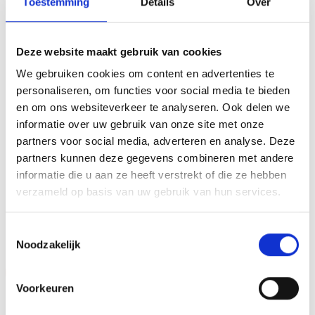
Toestemming
Details
Over
Deze website maakt gebruik van cookies
We gebruiken cookies om content en advertenties te
AANVULLENDE INFORMATIE
personaliseren, om functies voor social media te bieden
BEOORDELINGEN (0)
en om ons websiteverkeer te analyseren. Ook delen we
informatie over uw gebruik van onze site met onze
partners voor social media, adverteren en analyse. Deze
HOOGTE
13 cm
partners kunnen deze gegevens combineren met andere
informatie die u aan ze heeft verstrekt of die ze hebben
verzameld op basis van uw gebruik van hun services.
GERELATEERDE PRODUCTEN
Toestemmingsselectie
Noodzakelijk
Aanbieding!
Aanbieding!
Voorkeuren
Toevoegen
Toevoegen
aan
aan