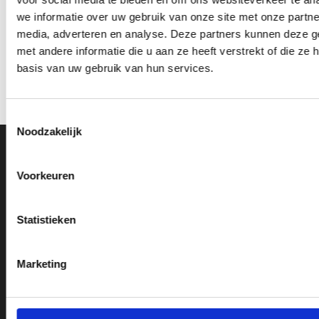
we informatie over uw gebruik van onze site met onze partne
media, adverteren en analyse. Deze partners kunnen deze 
Beeld FG4045.0 (14,5 cm)
Beeld RE.132 (16 cm) OP=OP
met andere informatie die u aan ze heeft verstrekt of die z
OP=OP
Oorspronkelijke
Huidige
Oorspronkelijke
Huidige
€
15.05
€
13.55
€
9.60
€
8.10
incl. BTW
incl. BTW
basis van uw gebruik van hun services.
prijs
prijs
prijs
prijs
was:
is:
was:
is:
Opties selecteren
Bestellen
€15.05.
€13.55.
€9.60.
€8.10.
Dit
Toestemmingsselectie
product
Noodzakelijk
heeft
meerdere
Ons Adres
variaties.
Voorkeuren
Deze
optie
Van Zanden Sportprijzen
kan
Bredaseweg 56
Statistieken
gekozen
4901KM Oosterhout
worden
kvk: 92898432
op
Marketing
BTWnr. NL004987898B09
de
productpagina