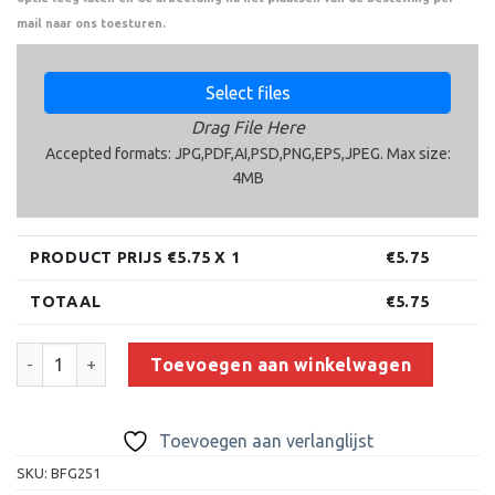
mail naar ons toesturen.
Select files
Drag File Here
Accepted formats: JPG,PDF,AI,PSD,PNG,EPS,JPEG. Max size:
4MB
PRODUCT PRIJS €
5.75
X 1
€
5.75
TOTAAL
€
5.75
Beeld FG251 (10 cm) aantal
Toevoegen aan winkelwagen
Toevoegen aan verlanglijst
SKU:
BFG251