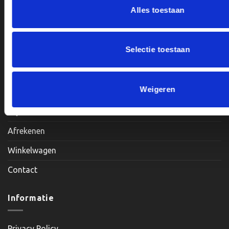
Openingstijden:
Alles toestaan
Maandag, Dinsdag, Donderdag, Vrijdag: 12:00 – 17:00
Zaterdag: Op Afspraak
Selectie toestaan
Klantenservice
Weigeren
Mijn account
Afrekenen
Winkelwagen
Contact
Informatie
Privacy Policy