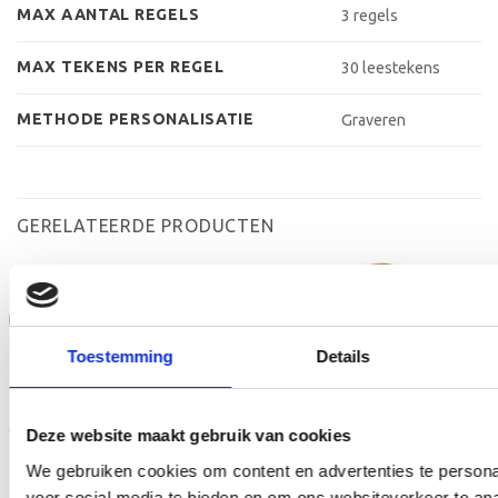
MAX AANTAL REGELS
3 regels
MAX TEKENS PER REGEL
30 leestekens
METHODE PERSONALISATIE
Graveren
GERELATEERDE PRODUCTEN
Aanbieding!
Aanbieding!
Toestemming
Details
Toevoegen
Toevoegen
aan
aan
verlanglijst
verlanglijst
Deze website maakt gebruik van cookies
We gebruiken cookies om content en advertenties te persona
voor social media te bieden en om ons websiteverkeer te an