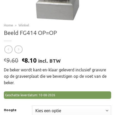
Home
»
Winkel
Beeld FG414 OP=OP
Oorspronkelijke
Huidige
9.60
8.10
€
€
incl. BTW
prijs
prijs
De beker wordt kant-en-klaar geleverd inclusief gravure
was:
is:
op de graveerplaat die we bevestigen op de voet van de
€9.60.
€8.10.
beker.
Geschatte leverdatum: 10-08-2026
Hoogte