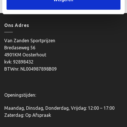
Dit
Dit
product
product
heeft
heeft
meerdere
meerdere
Ons Adres
variaties.
variaties.
Deze
Deze
optie
optie
Van Zanden Sportprijzen
kan
kan
Bredaseweg 56
gekozen
gekozen
4901KM Oosterhout
worden
worden
kvk: 92898432
op
op
BTWnr. NL004987898B09
de
de
productpagina
productpagina
Openingstijden:
Maandag, Dinsdag, Donderdag, Vrijdag: 12:00 – 17:00
Zaterdag: Op Afspraak