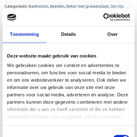
Categorieën:
Badminton
,
Beelden
,
Beker met graveerplaat
,
Op=Op
Beelden
Toestemming
Details
Over
Deze website maakt gebruik van cookies
BESCHRIJVING
We gebruiken cookies om content en advertenties te
personaliseren, om functies voor social media te bieden
AANVULLENDE INFORMATIE
en om ons websiteverkeer te analyseren. Ook delen we
BEOORDELINGEN (0)
informatie over uw gebruik van onze site met onze
partners voor social media, adverteren en analyse. Deze
De FG414 is een zeer mooi trofee die zeer geschikt is voor
partners kunnen deze gegevens combineren met andere
ieder (sport)toernooi of businessevenement. We kunnen
informatie die u aan ze heeft verstrekt of die ze hebben
de beker personaliseren door er een tekst op de voet van
verzameld op basis van uw gebruik van hun services.
de beker aan te brengen. De tekst wordt door middel van
graveren aangebracht op de beker.
Toestemmingsselectie