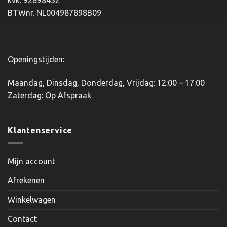
kvk: 92898432
op
BTWnr. NL004987898B09
de
productpagina
Openingstijden:
Maandag, Dinsdag, Donderdag, Vrijdag: 12:00 – 17:00
Zaterdag: Op Afspraak
Klantenservice
Mijn account
Afrekenen
Winkelwagen
Contact