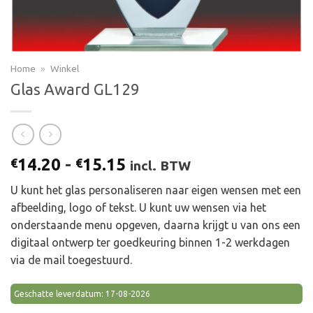
Home
»
Winkel
Glas Award GL129
Prijsklasse:
14.20
-
15.15
€
€
incl. BTW
€14.20
U kunt het glas personaliseren naar eigen wensen met een
tot
afbeelding, logo of tekst. U kunt uw wensen via het
€15.15
onderstaande menu opgeven, daarna krijgt u van ons een
digitaal ontwerp ter goedkeuring binnen 1-2 werkdagen
via de mail toegestuurd.
Geschatte leverdatum: 17-08-2026