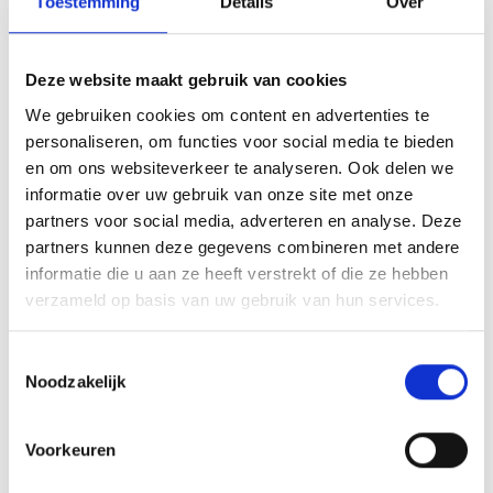
AANVULLENDE INFORMATIE
Toestemming
Details
Over
BEOORDELINGEN (0)
Deze website maakt gebruik van cookies
U kunt het glas personaliseren naar eigen wensen met een
We gebruiken cookies om content en advertenties te
afbeelding, logo of tekst. U kunt uw wensen via het
personaliseren, om functies voor social media te bieden
onderstaande menu opgeven, daarna krijgt u van ons een
en om ons websiteverkeer te analyseren. Ook delen we
digitaal ontwerp ter goedkeuring binnen 1-2 werkdagen
informatie over uw gebruik van onze site met onze
via de mail toegestuurd.
partners voor social media, adverteren en analyse. Deze
partners kunnen deze gegevens combineren met andere
informatie die u aan ze heeft verstrekt of die ze hebben
verzameld op basis van uw gebruik van hun services.
GERELATEERDE PRODUCTEN
Toestemmingsselectie
Noodzakelijk
Toevoegen
Toevoegen
Voorkeuren
aan
aan
verlanglijst
verlanglijst