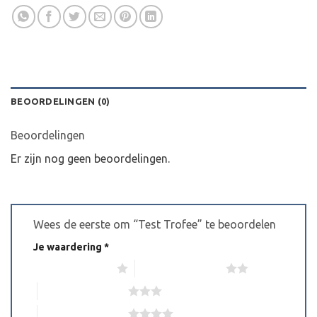
BEOORDELINGEN (0)
Beoordelingen
Er zijn nog geen beoordelingen.
Wees de eerste om “Test Trofee” te beoordelen
Je waardering
*
1 van de 5 sterren
2 van de 5 sterren
3 van de 5 sterren
4 van de 5 sterren