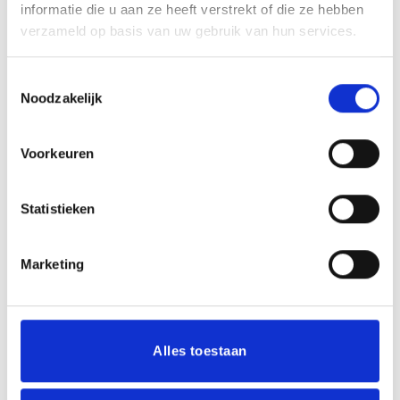
informatie die u aan ze heeft verstrekt of die ze hebben
browser voor de volgende keer wanneer ik een
verzameld op basis van uw gebruik van hun services.
reactie plaats.
Toestemmingsselectie
Noodzakelijk
Voorkeuren
Statistieken
GERELATEERDE PRODUCTEN
Marketing
Toevoegen
Toevoegen
aan
aan
Alles toestaan
verlanglijst
verlanglijst