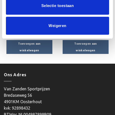
Selectie toestaan
Weigeren
Medaillehouder B155 (90
Medaillehouder B66 (50 mm)
mm)
€
2.15
€
7.60
incl. BTW
incl. BTW
Toevoegen aan
Toevoegen aan
winkelwagen
winkelwagen
Ons Adres
Van Zanden Sportprijzen
Bredaseweg 56
4901KM Oosterhout
kvk: 92898432
BTWnr. NL004987898B09