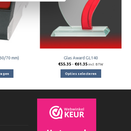
/60/70 mm)
Glas Award GL140
Prijsklasse:
€
55.35
-
€
61.35
incl. BTW
€55.35
tot
wagen
Opties selecteren
€61.35
Dit
product
heeft
meerdere
variaties.
Deze
optie
kan