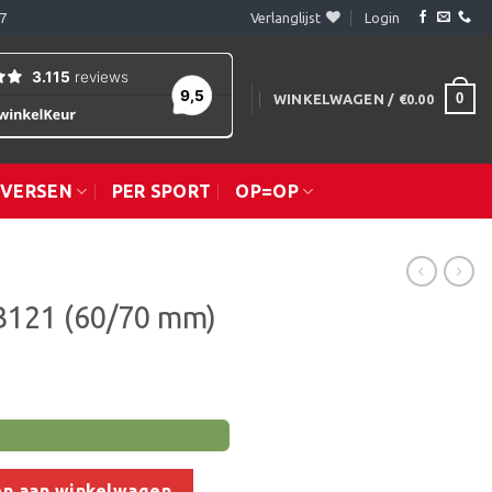
7
Verlanglijst
Login
0
WINKELWAGEN /
€
0.00
IVERSEN
PER SPORT
OP=OP
B121 (60/70 mm)
m) aantal
n aan winkelwagen