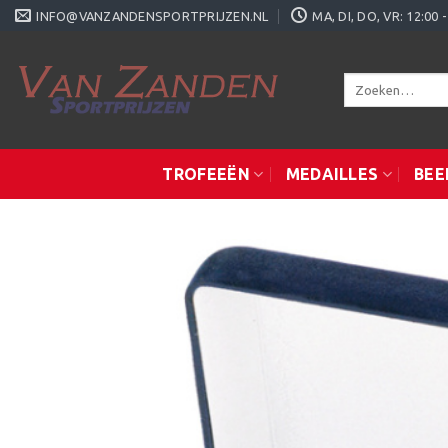
Ga
INFO@VANZANDENSPORTPRIJZEN.NL
MA, DI, DO, VR: 12:0
naar
inhoud
Zoeken
naar:
TROFEEËN
MEDAILLES
BEE