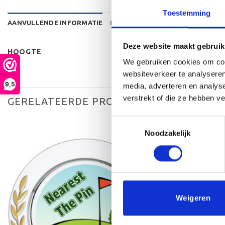
Toestemming
AANVULLENDE INFORMATIE
BEOORDELINGEN (0)
Deze website maakt gebruik
HOOGTE
We gebruiken cookies om cont
websiteverkeer te analyseren
9,5
media, adverteren en analys
verstrekt of die ze hebben v
GERELATEERDE PRODUCTEN
Toestemmingsselectie
Noodzakelijk
Toevoegen
aan
verlanglijst
Weigeren