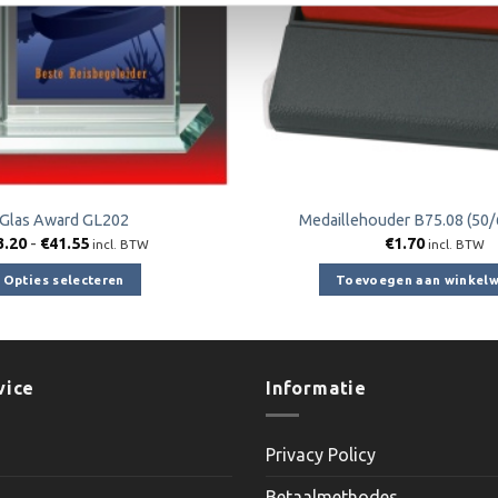
Glas Award GL202
Medaillehouder B75.08 (50
Prijsklasse:
3.20
-
€
41.55
€
1.70
incl. BTW
incl. BTW
€33.20
tot
Opties selecteren
Toevoegen aan winkel
€41.55
Dit
product
heeft
meerdere
vice
Informatie
variaties.
Deze
Privacy Policy
optie
kan
Betaalmethodes