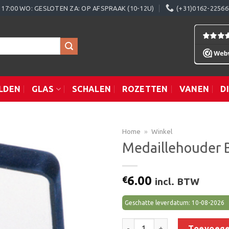
0 - 17:00 WO: GESLOTEN ZA: OP AFSPRAAK (10-12U)
(+31)0162-22566
LDEN
GLAS
SCHALEN
ROZETTEN
VANEN
D
Home
»
Winkel
Medaillehouder 
Toevoegen
6.00
€
incl. BTW
aan
verlanglijst
Geschatte leverdatum: 10-08-2026
Medaillehouder B121 (60/70 m
Toevoege