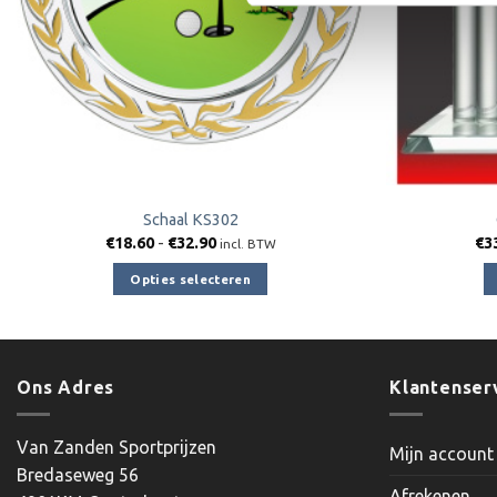
Schaal KS302
Prijsklasse:
€
18.60
-
€
32.90
€
3
incl. BTW
€18.60
tot
Opties selecteren
€32.90
Dit
product
heeft
meerdere
Ons Adres
Klantenser
variaties.
Deze
Van Zanden Sportprijzen
Mijn account
optie
Bredaseweg 56
kan
Afrekenen