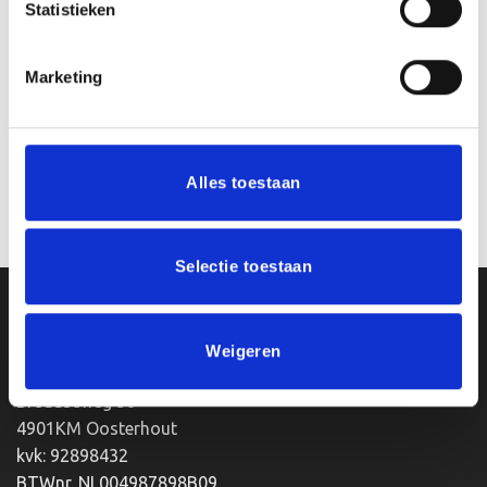
Statistieken
Marketing
Medaillehouder B64.09 (50
Medaillehouder B75.09
mm)
(50/60/70 mm)
€
1.70
€
1.70
incl. BTW
incl. BTW
Alles toestaan
Toevoegen aan
Toevoegen aan
winkelwagen
winkelwagen
Selectie toestaan
Ons Adres
Weigeren
Van Zanden Sportprijzen
Bredaseweg 56
4901KM Oosterhout
kvk: 92898432
BTWnr. NL004987898B09