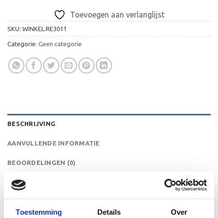
Toevoegen aan verlanglijst
SKU:
WINKEL.RE3011
Categorie:
Geen categorie
BESCHRIJVING
AANVULLENDE INFORMATIE
BEOORDELINGEN (0)
Een hele leuke budget medaille voor judo, karate of een
andere vechtsport. De E3011 is een leuke medaille die je
kunt uitreiken bij een wedstrijd, toernooi, kampioenschap
Toestemming
Details
Over