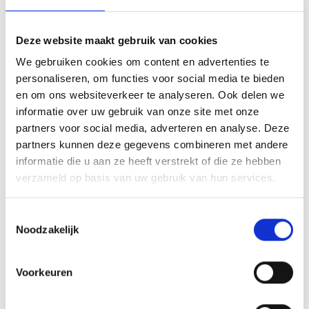
of bij als presentje bij een businessevenement of als leuk
cadeautje. We kunnen de medaille personaliseren door
Deze website maakt gebruik van cookies
middel van gravure aan de achterkant van de medaille.
We zetten doormiddel van mechanisch graveren jouw
We gebruiken cookies om content en advertenties te
opgegeven tekst aan de achterkant van de medaille. De
personaliseren, om functies voor social media te bieden
medaille wordt kant-en-klaar geleverd, dus inclusief een
en om ons websiteverkeer te analyseren. Ook delen we
halslint aan het haakje van de medaille
informatie over uw gebruik van onze site met onze
partners voor social media, adverteren en analyse. Deze
partners kunnen deze gegevens combineren met andere
informatie die u aan ze heeft verstrekt of die ze hebben
GERELATEERDE PRODUCTEN
verzameld op basis van uw gebruik van hun services.
Toestemmingsselectie
Noodzakelijk
Toevoegen
Toevoegen
aan
aan
Voorkeuren
verlanglijst
verlanglijst