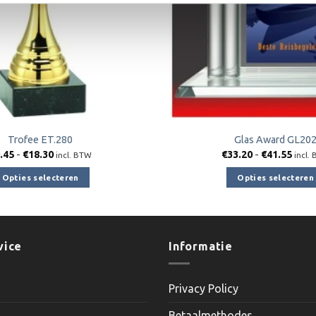
Trofee ET.280
Glas Award GL20
Prijsklasse:
Prijs
.45
-
€
18.30
€
33.20
-
€
41.55
incl. BTW
incl.
€9.45
€33.
tot
tot
Opties selecteren
Opties selecteren
€18.30
€41.
Dit
Dit
product
product
heeft
heeft
meerdere
meerder
vice
Informatie
variaties.
variaties.
Deze
Deze
Privacy Policy
optie
optie
kan
kan
Betaalmethodes