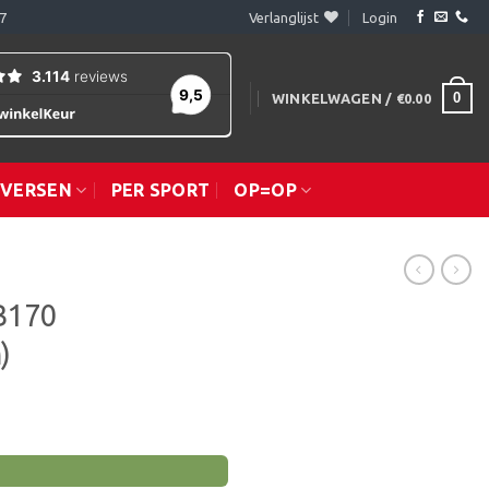
7
Verlanglijst
Login
0
WINKELWAGEN /
€
0.00
IVERSEN
PER SPORT
OP=OP
B170
)