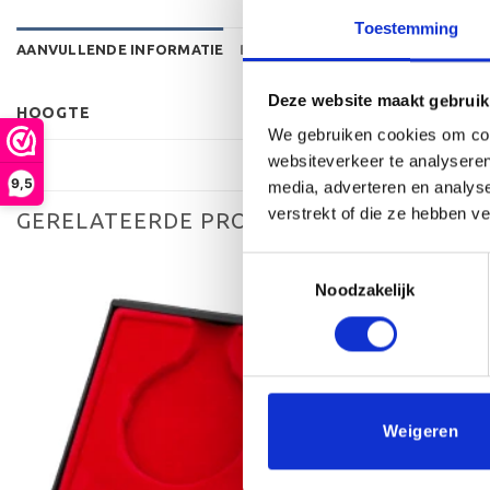
Toestemming
AANVULLENDE INFORMATIE
BEOORDELINGEN (0)
Deze website maakt gebruik
HOOGTE
We gebruiken cookies om cont
websiteverkeer te analyseren
9,5
media, adverteren en analys
verstrekt of die ze hebben v
GERELATEERDE PRODUCTEN
Toestemmingsselectie
Noodzakelijk
Toevoegen
aan
verlanglijst
Weigeren