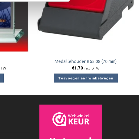
2
Medaillehouder B65.08 (70 mm)
klasse:
€
1.70
 BTW
incl. BTW
20
Toevoegen aan winkelwagen
55
e