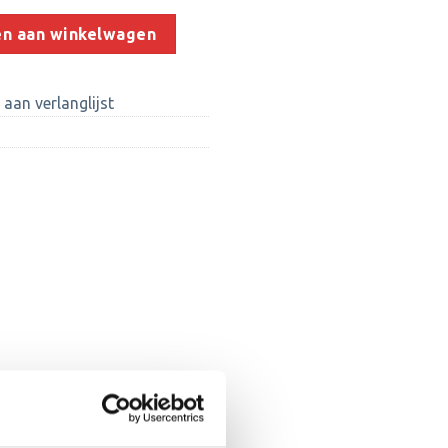
5/50 mm) aantal
n aan winkelwagen
aan verlanglijst