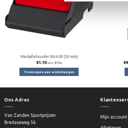
Medaillehouder B64.08 (50 mm)
€
1.70
€
9
incl. BTW
Toevoegen aan winkelwagen
Ons Adres
Klantenser
Van Zanden Sportprijzen
Mijn account
Bredaseweg 56
Afrekenen