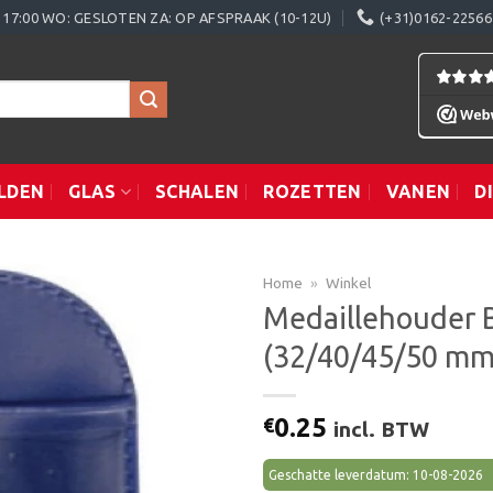
0 - 17:00 WO: GESLOTEN ZA: OP AFSPRAAK (10-12U)
(+31)0162-22566
LDEN
GLAS
SCHALEN
ROZETTEN
VANEN
D
Home
»
Winkel
Medaillehouder 
(32/40/45/50 mm
Toevoegen
aan
verlanglijst
0.25
€
incl. BTW
Geschatte leverdatum: 10-08-2026