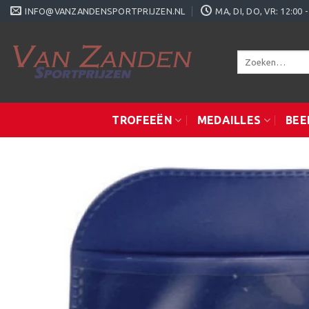
Ga
INFO@VANZANDENSPORTPRIJZEN.NL
MA, DI, DO, VR: 12:0
naar
inhoud
Zoeken
naar:
TROFEEËN
MEDAILLES
BEE