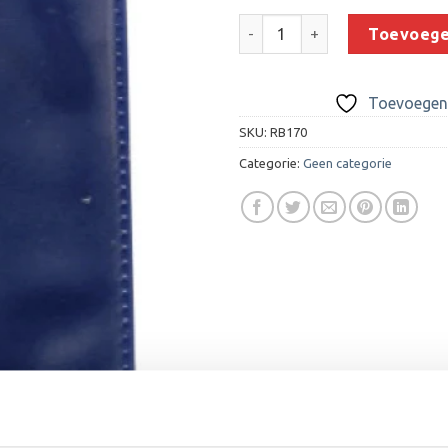
Medaillehouder B170 (32/40/4
Toevoege
Toevoegen 
SKU:
RB170
Categorie:
Geen categorie