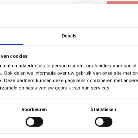
Trofee CAK5218 aantal
Toevoege
Toevoegen 
Details
SKU:
AK5218
Categorieën:
Beker met graveerpla
Middelgrote Trofeeën
 van cookies
ent en advertenties te personaliseren, om functies voor social
. Ook delen we informatie over uw gebruik van onze site met on
e. Deze partners kunnen deze gegevens combineren met andere i
erzameld op basis van uw gebruik van hun services.
Voorkeuren
Statistieken
32,5 cm, 34 cm, 35 cm, 36 cm, 37 cm