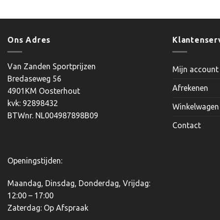
Dit
product
heeft
meerdere
Ons Adres
Klantenser
variaties.
Deze
Van Zanden Sportprijzen
Mijn account
optie
Bredaseweg 56
kan
Afrekenen
4901KM Oosterhout
gekozen
kvk: 92898432
worden
Winkelwagen
BTWnr. NL004987898B09
op
Contact
de
productpagina
Openingstijden:
Maandag, Dinsdag, Donderdag, Vrijdag:
12:00 – 17:00
Zaterdag: Op Afspraak