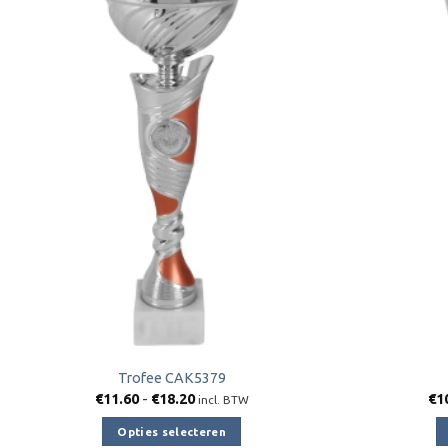
Toevoegen
aan
verlanglijst
Trofee CAK5379
Prijsklasse:
€
11.60
-
€
18.20
€
1
incl. BTW
€11.60
tot
Opties selecteren
€18.20