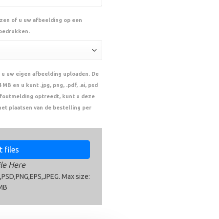
ezen of u uw afbeelding op een
 bedrukken.
 u uw eigen afbeelding uploaden. De
MB en u kunt .jpg, png, .pdf, .ai, psd
n foutmelding optreedt, kunt u deze
het plaatsen van de bestelling per
 files
le Here
,PSD,PNG,EPS,JPEG. Max size:
MB