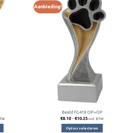
Aanbieding!
Toevoegen
Toevoegen
aan
aan
verlanglijst
verlanglijst
Beeld FG418 OP=OP
lasse:
Prijsklasse:
€
8.10
-
€
10.25
BTW
incl. BTW
€8.10
tot
Opties selecteren
0
€10.25