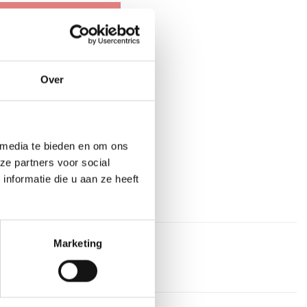
n aan winkelwagen
aan verlanglijst
Over
at
,
Met 2,5 cm embleem
,
 media te bieden en om ons
ze partners voor social
nformatie die u aan ze heeft
Marketing