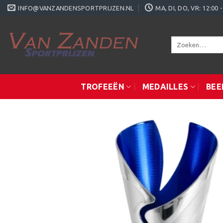
Ga
INFO@VANZANDENSPORTPRIJZEN.NL
MA, DI, DO, VR: 12:0
naar
inhoud
Zoeken
naar:
TROFEEËN
MEDAILLES
BEE