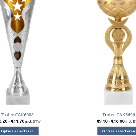
Toevoegen
aan
verlanglijst
Trofee CAK6008
Trofee CAK5696
Prijsklasse:
Prijsk
0.20
-
€
11.70
€
9.10
-
€
16.00
incl. BTW
incl. 
€10.20
€9.10
tot
tot
Opties selecteren
Opties selecteren
€11.70
€16.0