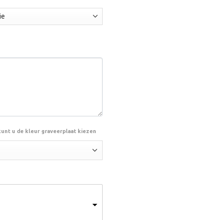
70
kunt u de kleur graveerplaat kiezen