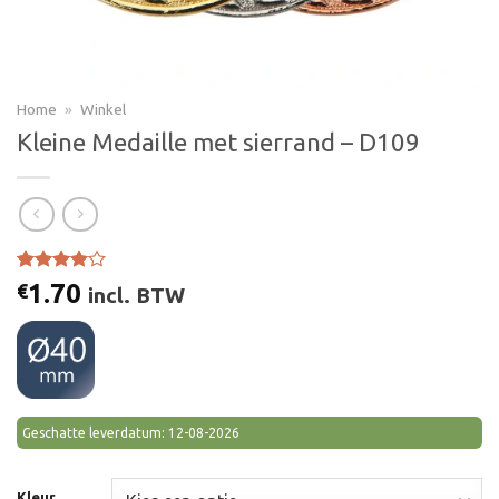
Home
»
Winkel
Kleine Medaille met sierrand – D109
Gewaardeerd
1
1.70
€
incl. BTW
4.00
op
5
gebaseerd
op
klant
waardering
Geschatte leverdatum: 12-08-2026
Kleur