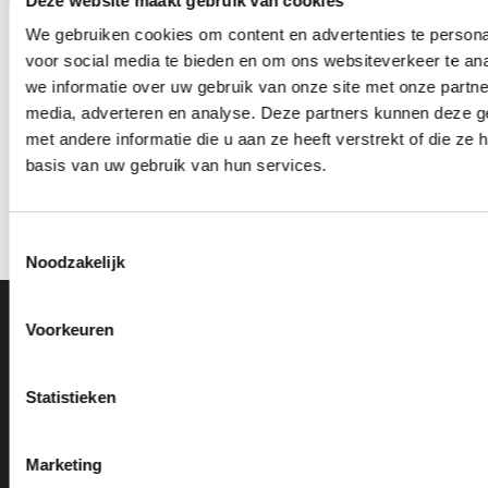
Deze website maakt gebruik van cookies
We gebruiken cookies om content en advertenties te persona
voor social media te bieden en om ons websiteverkeer te an
we informatie over uw gebruik van onze site met onze partne
Trofee CAK5821
Trofee CAK5696
media, adverteren en analyse. Deze partners kunnen deze 
met andere informatie die u aan ze heeft verstrekt of die z
Prijsklasse:
Prijsklasse:
€
11.70
-
€
26.10
€
9.10
-
€
16.00
incl. BTW
incl. BTW
€11.70
€9.10
basis van uw gebruik van hun services.
tot
tot
Opties selecteren
Opties selecteren
€26.10
€16.00
Dit
Dit
product
product
Toestemmingsselectie
heeft
heeft
Noodzakelijk
meerdere
meerdere
variaties.
variaties.
Deze
Deze
Ons Adres
Voorkeuren
optie
optie
kan
kan
Van Zanden Sportprijzen
gekozen
gekozen
Statistieken
worden
worden
Bredaseweg 56
op
op
4901KM Oosterhout
de
de
Marketing
kvk: 92898432
productpagina
productpagina