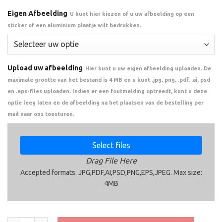
Eigen Afbeelding
U kunt hier kiezen of u uw afbeelding op een
sticker of een aluminium plaatje wilt bedrukken.
Upload uw afbeelding
Hier kunt u uw eigen afbeelding uploaden. De
maximale grootte van het bestand is 4 MB en u kunt .jpg, png, .pdf, .ai, psd
en .eps-files uploaden. Indien er een foutmelding optreedt, kunt u deze
optie leeg laten en de afbeelding na het plaatsen van de bestelling per
mail naar ons toesturen.
Select files
Drag File Here
Accepted formats: JPG,PDF,AI,PSD,PNG,EPS,JPEG. Max size:
4MB
Kleine Medaille met sierrand - D109 aantal