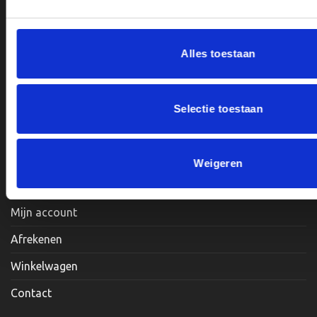
BTWnr. NL004987898B09
Alles toestaan
Openingstijden:
Maandag, Dinsdag, Donderdag, Vrijdag: 12:00 – 17:00
Selectie toestaan
Zaterdag: Op Afspraak
Weigeren
Klantenservice
Mijn account
Afrekenen
Winkelwagen
Contact