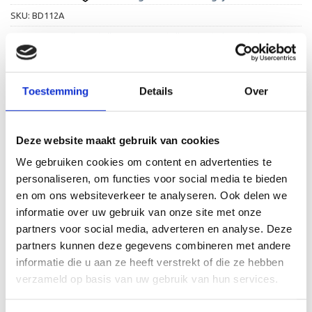
SKU:
BD112A
Categorieën:
Alle Medailles
,
Sport Medailles
,
Voetbal
,
Voetbal Medailles
Toestemming
Details
Over
Deze website maakt gebruik van cookies
BESCHRIJVING
We gebruiken cookies om content en advertenties te
personaliseren, om functies voor social media te bieden
AANVULLENDE INFORMATIE
en om ons websiteverkeer te analyseren. Ook delen we
BEOORDELINGEN (5)
informatie over uw gebruik van onze site met onze
partners voor social media, adverteren en analyse. Deze
Deze ijzeren medaille, speciaal ontworpen voor voetbal,
partners kunnen deze gegevens combineren met andere
heeft een diameter van 50mm en kunt u bij ons in de
informatie die u aan ze heeft verstrekt of die ze hebben
kleuren goud, zilver en brons kopen. De medaille kunt u
verzameld op basis van uw gebruik van hun services.
persoonlijk maken door een tekst toe te voegen voor op
de achterkant en een kleur halslint te kiezen uit ons