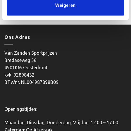
incl. BTW
incl. BTW
prijs
prijs
€11.20
Weigeren
was:
is:
tot
Bestellen
Opties selecteren
€6.40.
€4.90.
€23.75
Dit
product
heeft
meerdere
Ons Adres
variaties.
Deze
optie
Van Zanden Sportprijzen
kan
Bredaseweg 56
gekozen
4901KM Oosterhout
worden
kvk: 92898432
op
BTWnr. NL004987898B09
de
productpagina
Openingstijden:
Maandag, Dinsdag, Donderdag, Vrijdag: 12:00 – 17:00
Zaterdag: Op Afspraak