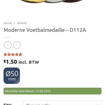
Home
»
Winkel
Moderne Voetbalmedaille – D112A
Gewaardeerd
5
1.50
€
incl. BTW
5.00
op 5
gebaseerd
op
klant
waarderingen
Geschatte leverdatum: 12-08-2026
Kleur