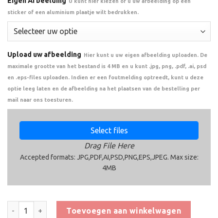
Eigen Afbeelding
U kunt hier kiezen of u uw afbeelding op een
sticker of een aluminium plaatje wilt bedrukken.
Upload uw afbeelding
Hier kunt u uw eigen afbeelding uploaden. De
maximale grootte van het bestand is 4 MB en u kunt .jpg, png, .pdf, .ai, psd
en .eps-files uploaden. Indien er een foutmelding optreedt, kunt u deze
optie leeg laten en de afbeelding na het plaatsen van de bestelling per
mail naar ons toesturen.
Select files
Drag File Here
Accepted formats: JPG,PDF,AI,PSD,PNG,EPS,JPEG. Max size:
4MB
Trofee CAK5216 aantal
Toevoegen aan winkelwagen