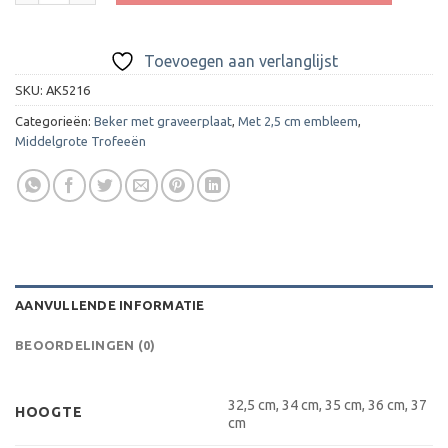
Toevoegen aan verlanglijst
SKU:
AK5216
Categorieën:
Beker met graveerplaat
,
Met 2,5 cm embleem
,
Middelgrote Trofeeën
AANVULLENDE INFORMATIE
BEOORDELINGEN (0)
32,5 cm, 34 cm, 35 cm, 36 cm, 37
HOOGTE
cm