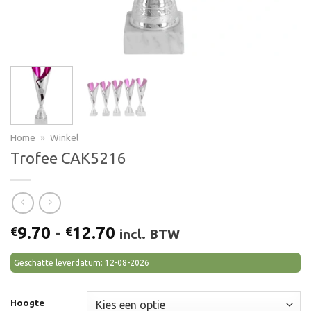
Home
»
Winkel
Trofee CAK5216
Prijsklasse:
9.70
-
12.70
€
€
incl. BTW
€9.70
tot
Geschatte leverdatum: 12-08-2026
€12.70
Hoogte