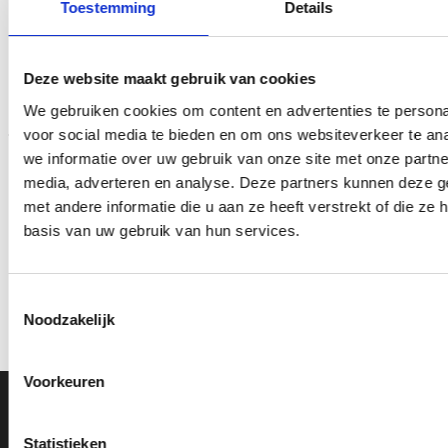
Toestemming
Details
Toevoegen
Toevoegen
Deze website maakt gebruik van cookies
aan
aan
verlanglijst
verlanglijst
We gebruiken cookies om content en advertenties te persona
voor social media te bieden en om ons websiteverkeer te an
we informatie over uw gebruik van onze site met onze partne
media, adverteren en analyse. Deze partners kunnen deze 
met andere informatie die u aan ze heeft verstrekt of die z
basis van uw gebruik van hun services.
Trofee CAR1443
Trofee CAK5386
Prijsklasse:
Prijsklasse:
€
8.90
-
€
11.15
€
8.30
-
€
10.00
incl. BTW
incl. BTW
Toestemmingsselectie
€8.90
€8.30
tot
tot
Noodzakelijk
Opties selecteren
Opties selecteren
€11.15
€10.00
Dit
Dit
product
product
Voorkeuren
heeft
heeft
meerdere
meerdere
Ons Adres
variaties.
variaties.
Statistieken
Deze
Deze