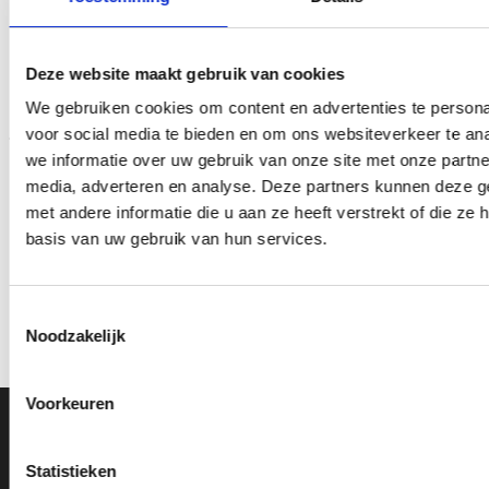
Deze website maakt gebruik van cookies
Toevoegen
Toevoegen
aan
aan
verlanglijst
verlanglijst
We gebruiken cookies om content en advertenties te persona
voor social media te bieden en om ons websiteverkeer te an
we informatie over uw gebruik van onze site met onze partne
media, adverteren en analyse. Deze partners kunnen deze 
met andere informatie die u aan ze heeft verstrekt of die z
basis van uw gebruik van hun services.
Trofee CAK5218
Trofee CAK6002
Prijsklasse:
Prijsklasse:
€
9.70
-
€
12.70
€
10.85
-
€
20.50
incl. BTW
incl. BTW
€9.70
€10.85
Toestemmingsselectie
tot
tot
Opties selecteren
Opties selecteren
Noodzakelijk
€12.70
€20.50
Dit
Dit
product
product
heeft
heeft
Voorkeuren
meerdere
meerdere
Ons Adres
variaties.
variaties.
Deze
Deze
Statistieken