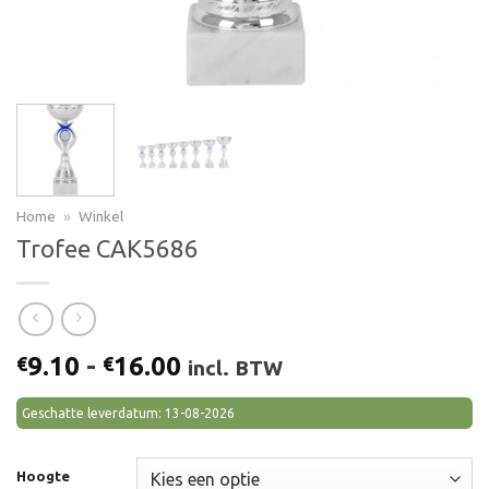
Home
»
Winkel
Trofee CAK5686
Prijsklasse:
9.10
-
16.00
€
€
incl. BTW
€9.10
tot
Geschatte leverdatum: 13-08-2026
€16.00
Hoogte