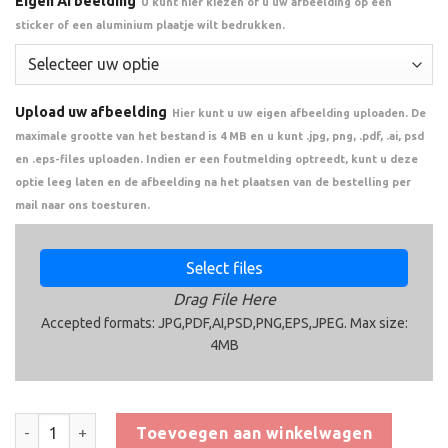
Eigen Afbeelding
U kunt hier kiezen of u uw afbeelding op een
sticker of een aluminium plaatje wilt bedrukken.
Upload uw afbeelding
Hier kunt u uw eigen afbeelding uploaden. De
maximale grootte van het bestand is 4 MB en u kunt .jpg, png, .pdf, .ai, psd
en .eps-files uploaden. Indien er een foutmelding optreedt, kunt u deze
optie leeg laten en de afbeelding na het plaatsen van de bestelling per
mail naar ons toesturen.
Select files
Drag File Here
Accepted formats: JPG,PDF,AI,PSD,PNG,EPS,JPEG. Max size:
4MB
Trofee CAK5686 aantal
Toevoegen aan winkelwagen