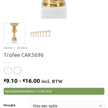
Home
»
Winkel
Trofee CAK5696
Prijsklasse:
9.10
-
16.00
€
€
incl. BTW
€9.10
tot
Geschatte leverdatum: 12-08-2026
€16.00
Hoogte