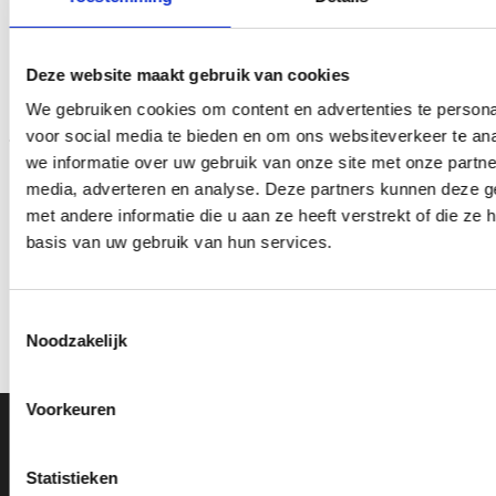
Deze website maakt gebruik van cookies
Toevoegen
Toevoegen
aan
aan
verlanglijst
verlanglijst
We gebruiken cookies om content en advertenties te persona
voor social media te bieden en om ons websiteverkeer te an
we informatie over uw gebruik van onze site met onze partne
media, adverteren en analyse. Deze partners kunnen deze 
met andere informatie die u aan ze heeft verstrekt of die z
basis van uw gebruik van hun services.
Trofee CAK5377
Trofee CAK5386
Prijsklasse:
Prijsklasse:
€
10.70
-
€
12.10
€
8.30
-
€
10.00
incl. BTW
incl. BTW
€10.70
€8.30
Toestemmingsselectie
tot
tot
Opties selecteren
Opties selecteren
Noodzakelijk
€12.10
€10.00
Dit
Dit
product
product
heeft
heeft
Voorkeuren
meerdere
meerdere
Ons Adres
variaties.
variaties.
Deze
Deze
Statistieken