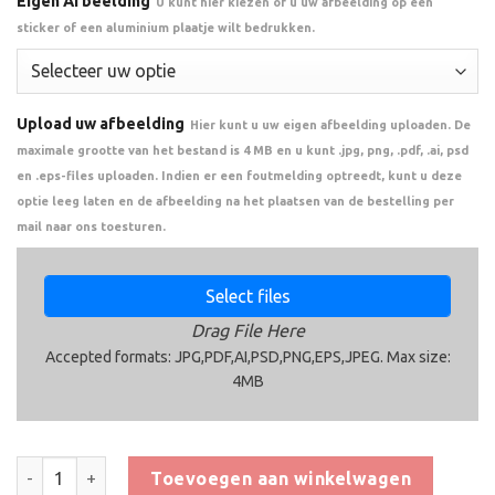
Eigen Afbeelding
U kunt hier kiezen of u uw afbeelding op een
sticker of een aluminium plaatje wilt bedrukken.
Upload uw afbeelding
Hier kunt u uw eigen afbeelding uploaden. De
maximale grootte van het bestand is 4 MB en u kunt .jpg, png, .pdf, .ai, psd
en .eps-files uploaden. Indien er een foutmelding optreedt, kunt u deze
optie leeg laten en de afbeelding na het plaatsen van de bestelling per
mail naar ons toesturen.
Select files
Drag File Here
Accepted formats: JPG,PDF,AI,PSD,PNG,EPS,JPEG. Max size:
4MB
Trofee CAK5696 aantal
Toevoegen aan winkelwagen