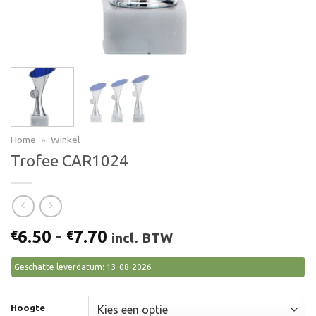
Home
»
Winkel
Trofee CAR1024
Prijsklasse:
6.50
-
7.70
€
€
incl. BTW
€6.50
tot
Geschatte leverdatum: 13-08-2026
€7.70
Hoogte