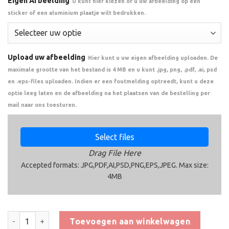
Eigen Afbeelding
U kunt hier kiezen of u uw afbeelding op een
sticker of een aluminium plaatje wilt bedrukken.
Upload uw afbeelding
Hier kunt u uw eigen afbeelding uploaden. De
maximale grootte van het bestand is 4 MB en u kunt .jpg, png, .pdf, .ai, psd
en .eps-files uploaden. Indien er een foutmelding optreedt, kunt u deze
optie leeg laten en de afbeelding na het plaatsen van de bestelling per
mail naar ons toesturen.
Select files
Drag File Here
Accepted formats: JPG,PDF,AI,PSD,PNG,EPS,JPEG. Max size:
4MB
Trofee CAR1024 aantal
Toevoegen aan winkelwagen