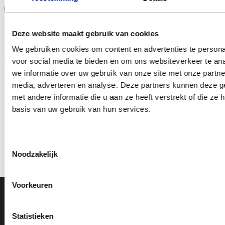
Aanbieding!
Aanbieding!
Toevoegen
Toevoegen
Deze website maakt gebruik van cookies
aan
aan
verlanglijst
verlanglijst
We gebruiken cookies om content en advertenties te persona
voor social media te bieden en om ons websiteverkeer te an
we informatie over uw gebruik van onze site met onze partne
media, adverteren en analyse. Deze partners kunnen deze 
met andere informatie die u aan ze heeft verstrekt of die z
basis van uw gebruik van hun services.
Beeld FG266.0 (10 cm)
Beeld RE.131.22 (22 cm)
OP=OP
OP=OP
Oorspronkelijke
Huidige
Oorspronkelijke
Huidige
€
5.15
€
4.15
€
16.45
€
14.95
incl. BTW
incl. BTW
prijs
prijs
prijs
prijs
Toestemmingsselectie
was:
is:
was:
is:
Opties selecteren
Opties selecteren
Noodzakelijk
€5.15.
€4.15.
€16.45.
€14.95.
Dit
Dit
product
product
heeft
heeft
Voorkeuren
meerdere
meerdere
Ons Adres
variaties.
variaties.
Deze
Deze
Statistieken