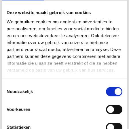
MATERIAAL GRAVEERPLAAT
Aluminium
Deze website maakt gebruik van cookies
MAX AANTAL REGELS
3 regels
We gebruiken cookies om content en advertenties te
personaliseren, om functies voor social media te bieden
MAX TEKENS PER REGEL
30 leestekens
en om ons websiteverkeer te analyseren. Ook delen we
informatie over uw gebruik van onze site met onze
DIAMETER AFBEELDING
2,5 centimeter
partners voor social media, adverteren en analyse. Deze
partners kunnen deze gegevens combineren met andere
informatie die u aan ze heeft verstrekt of die ze hebben
verzameld op basis van uw gebruik van hun services.
GERELATEERDE PRODUCTEN
Toestemmingsselectie
Noodzakelijk
Aanbieding!
Aanbieding!
Toevoegen
Toevoegen
aan
aan
Voorkeuren
verlanglijst
verlanglijst
Statistieken