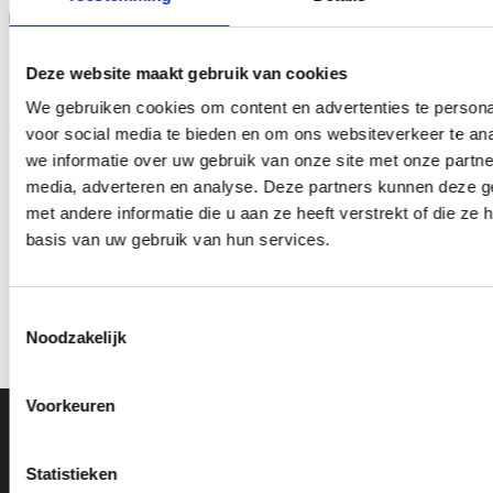
Aanbieding!
Aanbieding!
Toevoegen
Toevoegen
Deze website maakt gebruik van cookies
aan
aan
verlanglijst
verlanglijst
We gebruiken cookies om content en advertenties te persona
voor social media te bieden en om ons websiteverkeer te an
we informatie over uw gebruik van onze site met onze partne
media, adverteren en analyse. Deze partners kunnen deze 
met andere informatie die u aan ze heeft verstrekt of die z
basis van uw gebruik van hun services.
Beeld FG283 (10 cm) OP=OP
Z0169 (15 cm) OP=OP
Oorspronkelijke
Huidige
Oorspronkelijke
Huidige
€
5.15
€
4.15
€
9.45
€
7.95
incl. BTW
incl. BTW
prijs
prijs
prijs
prijs
Toestemmingsselectie
was:
is:
was:
is:
Bestellen
Bestellen
Noodzakelijk
€5.15.
€4.15.
€9.45.
€7.95.
Voorkeuren
Ons Adres
Statistieken