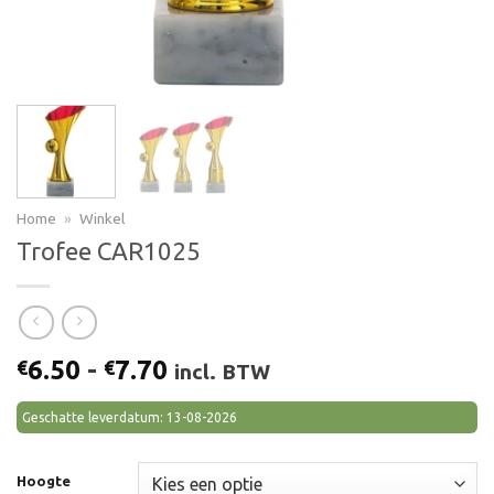
Home
»
Winkel
Trofee CAR1025
Prijsklasse:
6.50
-
7.70
€
€
incl. BTW
€6.50
tot
Geschatte leverdatum: 13-08-2026
€7.70
Hoogte