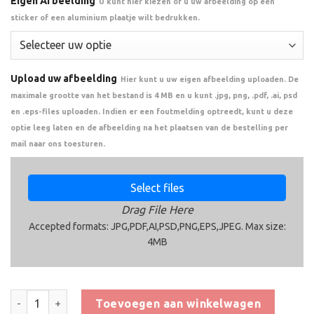
Eigen Afbeelding
U kunt hier kiezen of u uw afbeelding op een
sticker of een aluminium plaatje wilt bedrukken.
Upload uw afbeelding
Hier kunt u uw eigen afbeelding uploaden. De
maximale grootte van het bestand is 4 MB en u kunt .jpg, png, .pdf, .ai, psd
en .eps-files uploaden. Indien er een foutmelding optreedt, kunt u deze
optie leeg laten en de afbeelding na het plaatsen van de bestelling per
mail naar ons toesturen.
Select files
Drag File Here
Accepted formats: JPG,PDF,AI,PSD,PNG,EPS,JPEG. Max size:
4MB
Trofee CAR1025 aantal
Toevoegen aan winkelwagen