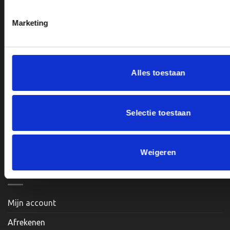
Van Zanden Sportprijzen
Bredaseweg 56
Marketing
4901KM Oosterhout
kvk: 92898432
BTWnr. NL004987898B09
Alles toestaan
Openingstijden:
Selectie toestaan
Maandag, Dinsdag, Donderdag, Vrijdag: 12:00 – 17:00
Zaterdag: Op Afspraak
Weigeren
Klantenservice
Mijn account
Afrekenen