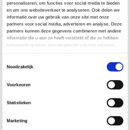
personaliseren, om functies voor social media te bieden
en om ons websiteverkeer te analyseren. Ook delen we
informatie over uw gebruik van onze site met onze
GERELATEERDE PRODUCTEN
partners voor social media, adverteren en analyse. Deze
partners kunnen deze gegevens combineren met andere
informatie die u aan ze heeft verstrekt of die ze hebben
Aanbieding!
Aanbieding!
verzameld op basis van uw gebruik van hun services.
Toevoegen
Toevoegen
aan
aan
Toestemmingsselectie
verlanglijst
verlanglijst
Noodzakelijk
Voorkeuren
Statistieken
Beeld FG149.13 (12 cm)
Beeld FG418 OP=OP
OP=OP
Prijsklasse:
Oorspronkelijke
Huidige
€
8.10
-
€
10.25
€
6.40
€
4.90
incl. BTW
incl. BTW
Marketing
€8.10
prijs
prijs
tot
was:
is:
Opties selecteren
Bestellen
€10.25
€6.40.
€4.90.