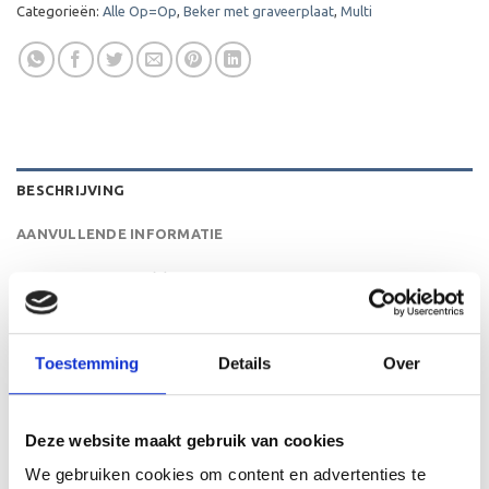
Categorieën:
Alle Op=Op
,
Beker met graveerplaat
,
Multi
BESCHRIJVING
AANVULLENDE INFORMATIE
BEOORDELINGEN (0)
De A1051C is een heel mooie trofee die zeer geschikt is
voor ieder (sport)toernooi, businessevenement of als een
Toestemming
Details
Over
leuk cadeau om uit te reiken. We kunnen de beker
personaliseren door er een tekst op de voet van de beker
aan te brengen. We graveren de tekst gecentreerd op een
Deze website maakt gebruik van cookies
aluminium plaatje.
We gebruiken cookies om content en advertenties te