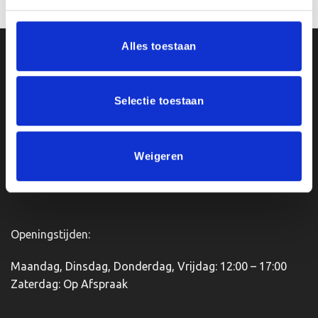
Dit
product
heeft
Alles toestaan
meerdere
Ons Adres
variaties.
Deze
optie
Van Zanden Sportprijzen
Selectie toestaan
kan
Bredaseweg 56
gekozen
4901KM Oosterhout
worden
kvk: 92898432
Weigeren
op
BTWnr. NL004987898B09
de
productpagina
Openingstijden:
Maandag, Dinsdag, Donderdag, Vrijdag: 12:00 – 17:00
Zaterdag: Op Afspraak