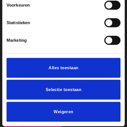
Contact
Voorkeuren
Informatie
Statistieken
Privacy Policy
Marketing
Betaalmethodes
Veelgestelde Vragen
Levertijd & Verzendmethodes
Alles toestaan
Algemene Voorwaarden
Blog
Selectie toestaan
Weigeren