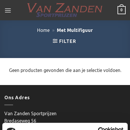
Ga
0
naar
inhoud
Home
»
Met Multifiguur
FILTER
Geen producten gevonden die aan je selectie voldoen.
Ons Adres
Van Zanden Sportprijzen
Bredaseweg 56
4901KM Oosterhout