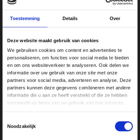
kvk: 92898432
BTWnr. NL004987898B09
Toestemming
Details
Over
Deze website maakt gebruik van cookies
Openingstijden:
We gebruiken cookies om content en advertenties te
Maandag, Dinsdag, Donderdag, Vrijdag: 12:00 – 17:00
personaliseren, om functies voor social media te bieden
Zaterdag: Op Afspraak
en om ons websiteverkeer te analyseren. Ook delen we
informatie over uw gebruik van onze site met onze
partners voor social media, adverteren en analyse. Deze
Klantenservice
partners kunnen deze gegevens combineren met andere
informatie die u aan ze heeft verstrekt of die ze hebben
verzameld op basis van uw gebruik van hun services.
Mijn account
Afrekenen
Toestemmingsselectie
Noodzakelijk
Winkelwagen