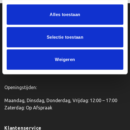
product
heeft
meerdere
Alles toestaan
Ons Adres
variaties.
Deze
optie
Van Zanden Sportprijzen
Selectie toestaan
kan
Bredaseweg 56
gekozen
4901KM Oosterhout
worden
kvk: 92898432
op
Weigeren
BTWnr. NL004987898B09
de
productpagina
Openingstijden:
Maandag, Dinsdag, Donderdag, Vrijdag: 12:00 – 17:00
Zaterdag: Op Afspraak
Klantenservice