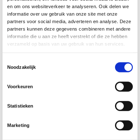
en om ons websiteverkeer te analyseren. Ook delen we
GERELATEERDE PRODUCTEN
informatie over uw gebruik van onze site met onze
partners voor social media, adverteren en analyse. Deze
partners kunnen deze gegevens combineren met andere
informatie die u aan ze heeft verstrekt of die ze hebben
Aanbieding!
Aanbieding!
verzameld op basis van uw gebruik van hun services.
Toevoegen
Toevoegen
aan
aan
verlanglijst
verlanglijst
Toestemmingsselectie
Noodzakelijk
Voorkeuren
Statistieken
Beeld FG4045.0 (14,5 cm)
Beeld FG418 OP=OP
OP=OP
Oorspronkelijke
Huidige
Prijsklasse:
€
9.60
€
8.10
€
8.10
-
€
10.25
incl. BTW
incl. BTW
prijs
prijs
€8.10
was:
is:
tot
Marketing
Bestellen
Opties selecteren
€9.60.
€8.10.
€10.25
Dit