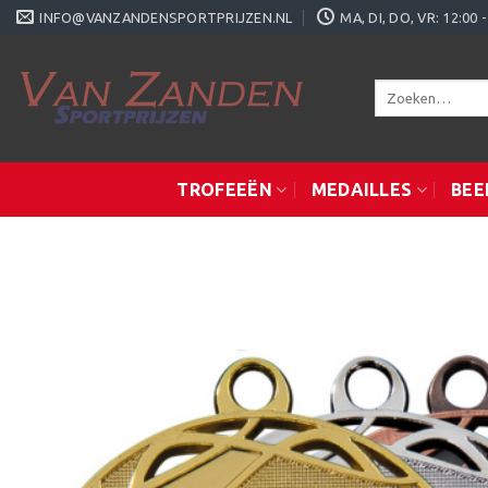
Ga
INFO@VANZANDENSPORTPRIJZEN.NL
MA, DI, DO, VR: 12:0
naar
inhoud
Zoeken
naar:
TROFEEËN
MEDAILLES
BEE