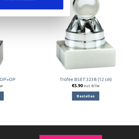
m OP=OP
Trofee BSET.323B (12 cm)
jke
e
€
5.90
TW
incl. BTW
Bestellen
e