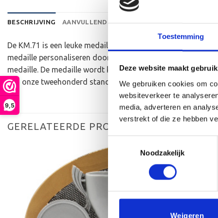
BESCHRIJVING
AANVULLENDE INFORMATIE
BEOORDELINGEN 
Toestemming
De KM.71 is een leuke medaille die je kunt uitreiken bij een
medaille personaliseren door middel van gravure aan de ac
Deze website maakt gebruik
medaille. De medaille wordt kant-en-klaar geleverd, dus incl
van onze tweehonderd standaard afbeeldingen zijn, maar oo
We gebruiken cookies om cont
websiteverkeer te analyseren
9,5
media, adverteren en analys
verstrekt of die ze hebben v
GERELATEERDE PRODUCTEN
Toestemmingsselectie
Noodzakelijk
Toevoegen
aan
verlanglijst
Weigeren