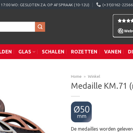
0 - 17:00 WO: GESLOTEN ZA: OP AFSPRAAK (10-12U)
(+31)0162-22566
LDEN
GLAS
SCHALEN
ROZETTEN
VANEN
D
Home
»
Winkel
Medaille KM.71 
Toevoegen
aan
verlanglijst
De medailles worden geleverd