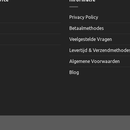
Deze
optie
kan
Privacy Policy
gekozen
worden
Betaalmethodes
op
Veelgestelde Vragen
de
productp
Levertijd & Verzendmethode
Algemene Voorwaarden
Blog