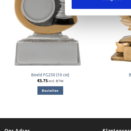
Beeld FG250 (10 cm)
B
€
5.75
incl. BTW
Bestellen
Ons Adres
Klantenser