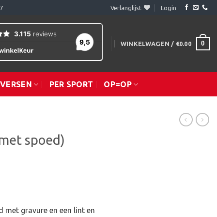
7
Verlanglijst
Login
0
WINKELWAGEN /
€
0.00
IVERSEN
PER SPORT
OP=OP
(met spoed)
 met gravure en een lint en