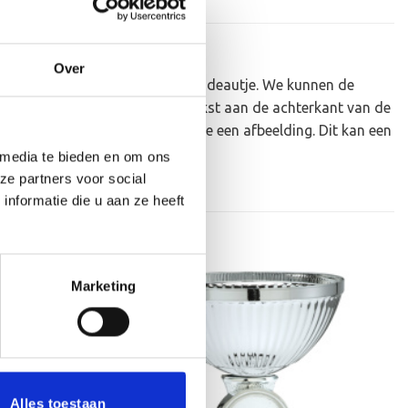
Over
n businessevenement of als leuk cadeautje. We kunnen de
ch graveren jouw opgegeven tekst aan de achterkant van de
nt van de medaille bevestigen we een afbeelding. Dit kan een
 menu
 media te bieden en om ons
ze partners voor social
nformatie die u aan ze heeft
Marketing
Toevoegen
Toevoegen
aan
aan
verlanglijst
verlanglijst
Alles toestaan