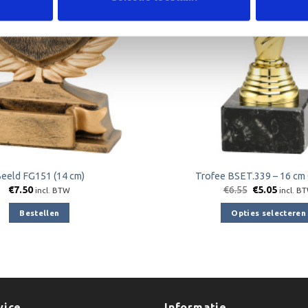
eeld FG151 (14 cm)
Trofee BSET.339 – 16 c
Oorspronkeli
Huidig
€
7.50
€
6.55
€
5.05
incl. BTW
incl. B
prijs
prijs
was:
is:
Bestellen
Opties selecteren
€6.55.
€5.05.
Dit
product
heeft
meerder
variaties.
vice
Informatie