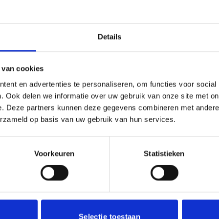
(0)
Details
 wedstrijd, toernooi, kampioenschap of bij als presentje bij ee
hterkant van de medaille. We zetten doormiddel van mechanis
 van cookies
usief een halslint aan het haakje van de medaille Op de voorka
k een eigen logo of afbeelding. Deze kun je uploaden via het
ent en advertenties te personaliseren, om functies voor social
. Ook delen we informatie over uw gebruik van onze site met on
e. Deze partners kunnen deze gegevens combineren met andere i
erzameld op basis van uw gebruik van hun services.
Voorkeuren
Statistieken
Aanbieding!
Toevoegen
aan
verlanglijst
Selectie toestaan