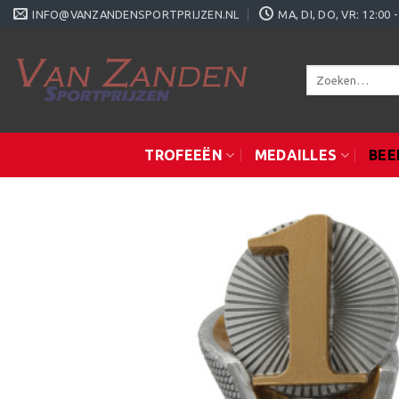
Ga
INFO@VANZANDENSPORTPRIJZEN.NL
MA, DI, DO, VR: 12:0
naar
inhoud
Zoeken
naar:
TROFEEËN
MEDAILLES
BEE