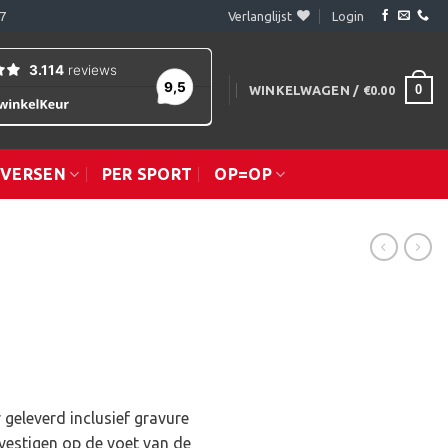
7
Verlanglijst
Login
0
WINKELWAGEN /
€
0.00
IVERSEN
PER SPORT
OP=OP
 geleverd inclusief gravure
vestigen op de voet van de