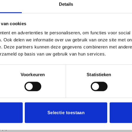
Details
PRODUCT PRIJS €
10.20
X 
 van cookies
TOTAAL
ent en advertenties te personaliseren, om functies voor social
Beeld FG4041 aantal
. Ook delen we informatie over uw gebruik van onze site met on
Toevoege
e. Deze partners kunnen deze gegevens combineren met andere i
erzameld op basis van uw gebruik van hun services.
Toevoegen 
SKU:
BFG404
Voorkeuren
Statistieken
Categorieën:
Beelden
,
Beker met gr
Selectie toestaan
(1)