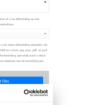
ezen of u uw afbeelding op een
 bedrukken.
 u uw eigen afbeelding uploaden. De
MB en u kunt .jpg, png, .pdf, .ai, psd
n foutmelding optreedt, kunt u deze
het plaatsen van de bestelling per
 files
le Here
,PSD,PNG,EPS,JPEG. Max size:
MB