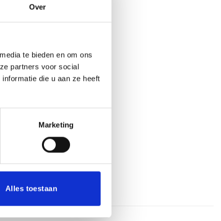
Over
1
€
10.20
€
10.20
 media te bieden en om ons
ze partners voor social
n aan winkelwagen
nformatie die u aan ze heeft
aan verlanglijst
Marketing
aveerplaat
,
Embleem (2,5 cm)
Alles toestaan