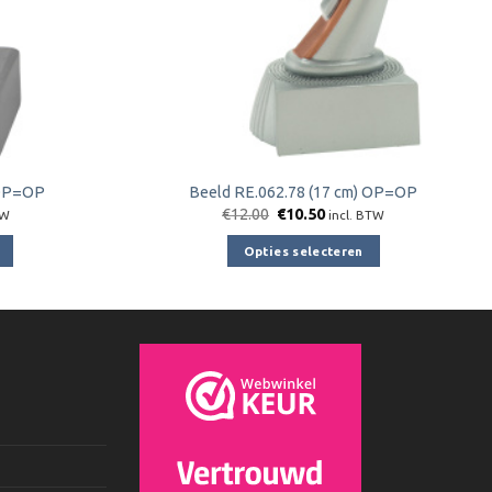
 OP=OP
Beeld RE.062.78 (17 cm) OP=OP
jke
e
Oorspronkelijke
Huidige
€
12.00
€
10.50
TW
incl. BTW
prijs
prijs
was:
is:
Opties selecteren
€12.00.
€10.50.
Dit
product
heeft
e
meerdere
variaties.
Deze
optie
kan
gekozen