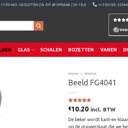
0 - 17:00 WO: GESLOTEN ZA: OP AFSPRAAK (10-12U)
(+31)0162-22566
LDEN
GLAS
SCHALEN
ROZETTEN
VANEN
D
Home
»
Winkel
Beeld FG4041
Toevoegen
aan
Gewaardeerd
1
10.20
€
verlanglijst
incl. BTW
5.00
op 5
gebaseerd
De beker wordt kant-en-klaar
op
klant
waardering
op de graveerplaat die we be