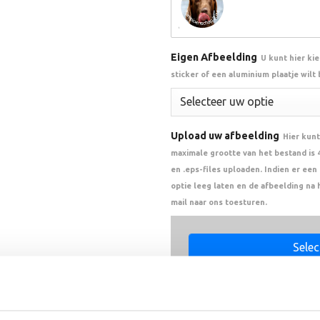
Eigen Afbeelding
U kunt hier ki
sticker of een aluminium plaatje wilt
Upload uw afbeelding
Hier kunt
maximale grootte van het bestand is 4 
en .eps-files uploaden. Indien er ee
optie leeg laten en de afbeelding na 
mail naar ons toesturen.
Select
Drag Fi
Accepted formats: JPG,PDF,AI
4