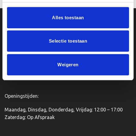
product
heeft
Alles toestaan
meerdere
Ons Adres
variaties.
Deze
optie
Van Zanden Sportprijzen
Selectie toestaan
kan
Bredaseweg 56
gekozen
4901KM Oosterhout
worden
kvk: 92898432
op
Weigeren
BTWnr. NL004987898B09
de
productpagina
Openingstijden:
Maandag, Dinsdag, Donderdag, Vrijdag: 12:00 – 17:00
Zaterdag: Op Afspraak