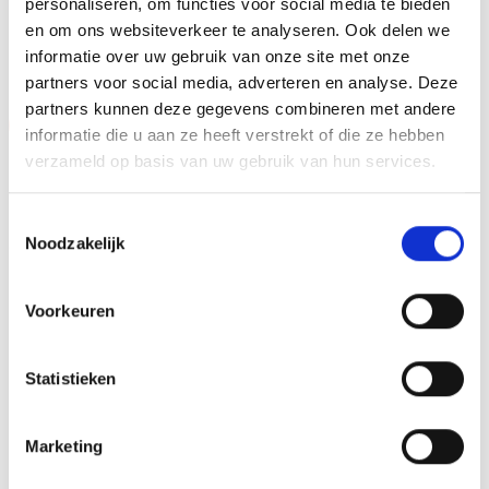
personaliseren, om functies voor social media te bieden
en om ons websiteverkeer te analyseren. Ook delen we
GERELATEERDE PRODUCTEN
informatie over uw gebruik van onze site met onze
partners voor social media, adverteren en analyse. Deze
partners kunnen deze gegevens combineren met andere
Aanbieding!
informatie die u aan ze heeft verstrekt of die ze hebben
verzameld op basis van uw gebruik van hun services.
Toevoegen
Toevoegen
aan
aan
verlanglijst
verlanglijst
Toestemmingsselectie
Noodzakelijk
Voorkeuren
Beeld FG850 (6 cm)
Statistieken
€
9.00
incl. BTW
Medaille E103 (op=op)
Bestellen
Oorspronkelijke
Huidige
€
2.30
€
2.00
incl. BTW
prijs
prijs
Marketing
was:
is:
Opties selecteren
€2.30.
€2.00.
Dit