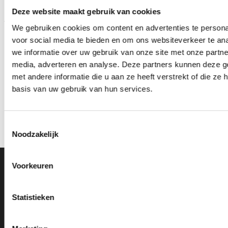
Deze website maakt gebruik van cookies
We gebruiken cookies om content en advertenties te persona
voor social media te bieden en om ons websiteverkeer te an
we informatie over uw gebruik van onze site met onze partne
media, adverteren en analyse. Deze partners kunnen deze 
Beeld FG4041
Beeld FG254 (10 cm)
met andere informatie die u aan ze heeft verstrekt of die z
€
10.20
€
5.75
incl. BTW
incl. BTW
basis van uw gebruik van hun services.
Bestellen
Bestellen
Toestemmingsselectie
Noodzakelijk
Voorkeuren
Ons Adres
Van Zanden Sportprijzen
Statistieken
Bredaseweg 56
4901KM Oosterhout