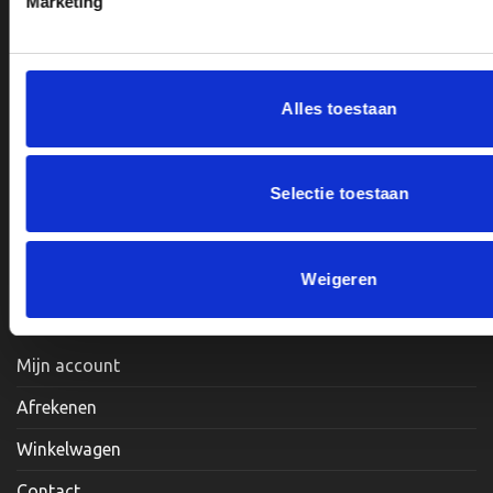
Marketing
kvk: 92898432
BTWnr. NL004987898B09
Alles toestaan
Openingstijden:
Selectie toestaan
Maandag, Dinsdag, Donderdag, Vrijdag: 12:00 – 17:00
Zaterdag: Op Afspraak
Weigeren
Klantenservice
Mijn account
Afrekenen
Winkelwagen
Contact