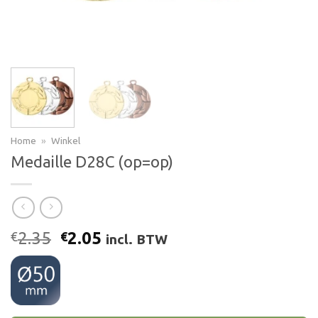
Home
»
Winkel
Medaille D28C (op=op)
Oorspronkelijke
Huidige
2.35
2.05
€
€
incl. BTW
prijs
prijs
was:
is:
€2.35.
€2.05.