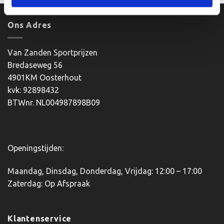
heeft
heeft
meerdere
meerdere
Ons Adres
variaties.
variaties.
Deze
Deze
optie
optie
Van Zanden Sportprijzen
kan
kan
Bredaseweg 56
gekozen
gekozen
4901KM Oosterhout
worden
worden
kvk: 92898432
op
op
BTWnr. NL004987898B09
de
de
productpagina
productpagina
Openingstijden:
Maandag, Dinsdag, Donderdag, Vrijdag: 12:00 – 17:00
Zaterdag: Op Afspraak
Klantenservice