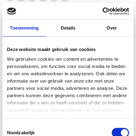
Toestemming
Details
Over
AANVULLENDE INFORMATIE
BEOORDELINGEN (0)
Deze website maakt gebruik van cookies
We gebruiken cookies om content en advertenties te
LEVERTIJD
2-4 werkdagen
personaliseren, om functies voor social media te bieden
en om ons websiteverkeer te analyseren. Ook delen we
KLEUR
Goud, Zilver, Brons
informatie over uw gebruik van onze site met onze
partners voor social media, adverteren en analyse. Deze
DIAMETER MEDAILLE
32 mm
partners kunnen deze gegevens combineren met andere
informatie die u aan ze heeft verstrekt of die ze hebben
DIAMETER ACHTERZIJDE
25 mm
verzameld op basis van uw gebruik van hun services.
Toestemmingsselectie
Noodzakelijk
GERELATEERDE PRODUCTEN