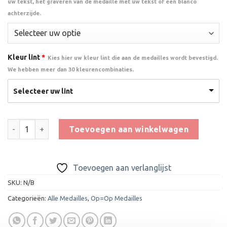
uw tekst, het graveren van de medaille met uw tekst of een blanco
achterzijde.
Kleur lint
*
Kies hier uw kleur lint die aan de medailles wordt bevestigd.
We hebben meer dan 30 kleurencombinaties.
Selecteer uw lint
Mini Medaille 3,2 cm - DI3207 (op=op) aantal
Toevoegen aan winkelwagen
Toevoegen aan verlanglijst
SKU:
N/B
Categorieën:
Alle Medailles
,
Op=Op Medailles