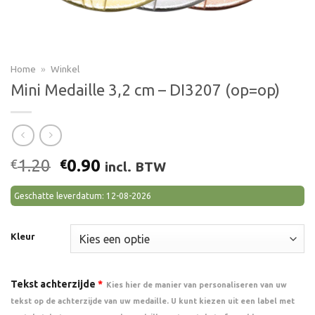
Home
»
Winkel
Mini Medaille 3,2 cm – DI3207 (op=op)
Oorspronkelijke
Huidige
1.20
0.90
€
€
incl. BTW
prijs
prijs
was:
is:
Geschatte leverdatum: 12-08-2026
€1.20.
€0.90.
Kleur
Tekst achterzijde
*
Kies hier de manier van personaliseren van uw
tekst op de achterzijde van uw medaille. U kunt kiezen uit een label met