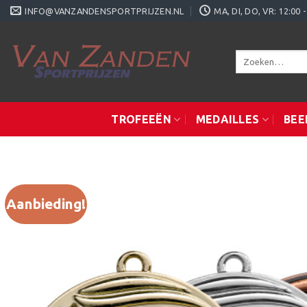
Ga
INFO@VANZANDENSPORTPRIJZEN.NL
MA, DI, DO, VR: 12:0
naar
inhoud
Zoeken
naar:
TROFEEËN
MEDAILLES
BEE
Aanbieding!