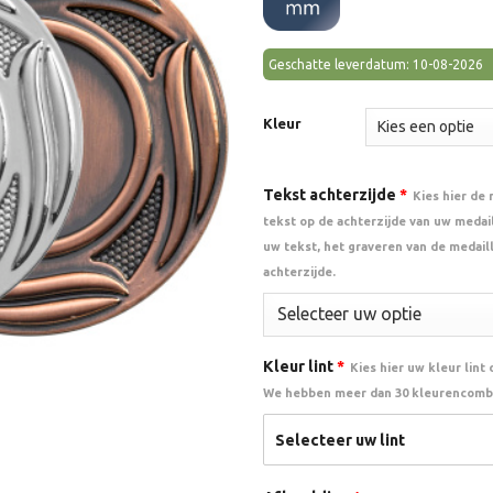
€2.00.
€1.70.
waarderingen
Geschatte leverdatum: 10-08-2026
Kleur
Tekst achterzijde
*
Kies hier de
tekst op de achterzijde van uw medail
uw tekst, het graveren van de medail
achterzijde.
Kleur lint
*
Kies hier uw kleur lint
We hebben meer dan 30 kleurencombi
Selecteer uw lint