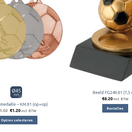
aan
verlanglijst
Beeld FG240.01 (7,5 
€
6.20
incl. BTW
medaille – KM.81 (op=op)
Bestellen
Oorspronkelijke
Huidige
1.50
€
1.20
incl. BTW
prijs
prijs
was:
is:
Opties selecteren
€1.50.
€1.20.
Dit