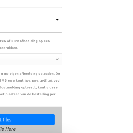
ezen of u uw afbeelding op een
 bedrukken.
 u uw eigen afbeelding uploaden. De
MB en u kunt .jpg, png, .pdf, .ai, psd
n foutmelding optreedt, kunt u deze
het plaatsen van de bestelling per
 files
le Here