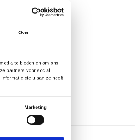
,PSD,PNG,EPS,JPEG. Max size:
MB
Over
n aan winkelwagen
aan verlanglijst
 media te bieden en om ons
ze partners voor social
nformatie die u aan ze heeft
 (2,5 cm)
,
Op=Op Medailles
Marketing