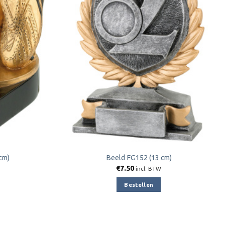
aan
aan
verlanglijst
verlanglijst
cm)
Beeld FG152 (13 cm)
€
7.50
incl. BTW
Bestellen