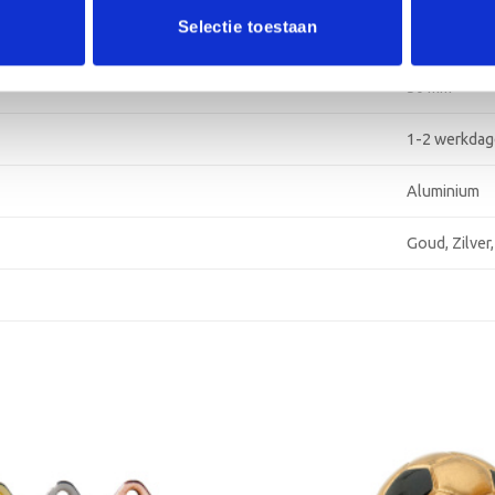
Selectie toestaan
2,5 centimet
50 mm
1-2 werkda
Aluminium
Goud, Zilver
Toevoegen