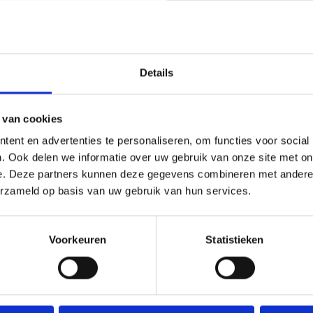
Accepted formats: JPG,PDF,AI
4
Details
Medaille E260 (op=op) aantal
Toevoege
 van cookies
Toevoegen 
ent en advertenties te personaliseren, om functies voor social
. Ook delen we informatie over uw gebruik van onze site met on
SKU:
WINKEL.BE260
e. Deze partners kunnen deze gegevens combineren met andere i
Categorieën:
Alle Medailles
,
Embleem
erzameld op basis van uw gebruik van hun services.
Voorkeuren
Statistieken