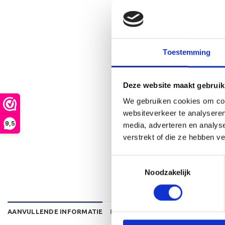
Toestemming
Deze website maakt gebruik
We gebruiken cookies om cont
websiteverkeer te analyseren
9,5
media, adverteren en analys
verstrekt of die ze hebben v
Toestemmingsselectie
Noodzakelijk
AANVULLENDE INFORMATIE
BEOORDELINGEN (5)