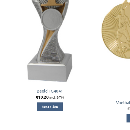
aan
verlanglijst
Beeld FG4041
€
10.20
incl. BTW
Voetbal
Bestellen
€