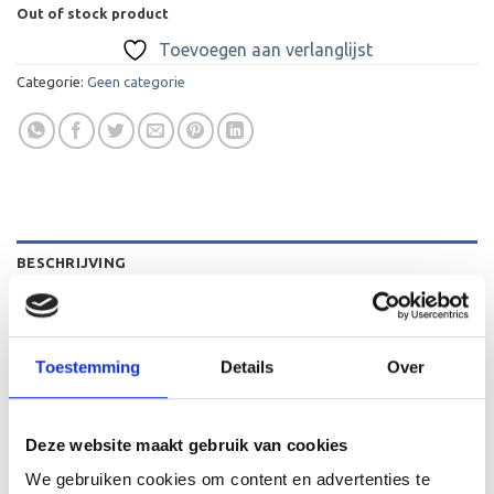
Out of stock product
Toevoegen aan verlanglijst
Categorie:
Geen categorie
BESCHRIJVING
BEOORDELINGEN (0)
Gelaserde gepersonaliseerde hondenpenning gemaakt
Toestemming
Details
Over
van Acryl. De penningen hebben standaard het klavertje
vier erop en is inclusief ring. Ze zijn 3 cm groot, waardoor
ze zowel op kleine honden als grote honden passen.
Deze website maakt gebruik van cookies
We gebruiken cookies om content en advertenties te