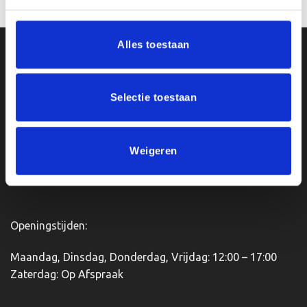
Dit
product
heeft
Alles toestaan
meerdere
Ons Adres
variaties.
Deze
optie
Van Zanden Sportprijzen
Selectie toestaan
kan
Bredaseweg 56
gekozen
4901KM Oosterhout
worden
kvk: 92898432
Weigeren
op
BTWnr. NL004987898B09
de
productpagina
Openingstijden:
Maandag, Dinsdag, Donderdag, Vrijdag: 12:00 – 17:00
Zaterdag: Op Afspraak