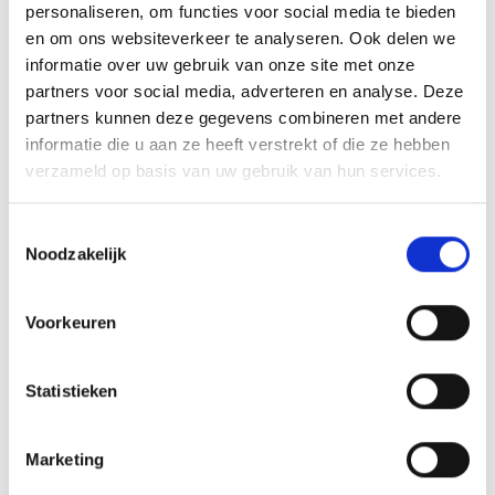
personaliseren, om functies voor social media te bieden
en om ons websiteverkeer te analyseren. Ook delen we
GERELATEERDE PRODUCTEN
informatie over uw gebruik van onze site met onze
partners voor social media, adverteren en analyse. Deze
partners kunnen deze gegevens combineren met andere
informatie die u aan ze heeft verstrekt of die ze hebben
verzameld op basis van uw gebruik van hun services.
Toevoegen
Toevoegen
aan
aan
verlanglijst
verlanglijst
Toestemmingsselectie
Noodzakelijk
Voorkeuren
Glas Award GL140
Medaillehouder B67 (70 mm)
Statistieken
Prijsklasse:
€
55.35
-
€
61.35
€
2.15
incl. BTW
incl. BTW
€55.35
tot
Opties selecteren
Toevoegen aan
Marketing
€61.35
winkelwagen