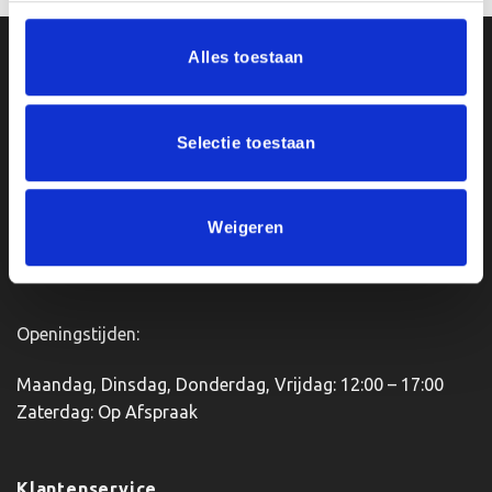
Alles toestaan
Ons Adres
Van Zanden Sportprijzen
Selectie toestaan
Bredaseweg 56
4901KM Oosterhout
kvk: 92898432
Weigeren
BTWnr. NL004987898B09
Openingstijden:
Maandag, Dinsdag, Donderdag, Vrijdag: 12:00 – 17:00
Zaterdag: Op Afspraak
Klantenservice