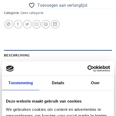
Toevoegen aan verlanglijst
Categorie:
Geen categorie
BESCHRIJVING
BEOORDELINGEN (0)
Gelaserde gepersonaliseerde penning gemaakt van Acryl.
Toestemming
Details
Over
De penningen hebben standaard desterren erop en is
inclusief ring. Ze zijn 3 cm groot, waardoor ze zowel op
kleine als grote huisdieren passen.
Deze website maakt gebruik van cookies
We gebruiken cookies om content en advertenties te
personaliseren, om functies voor social media te bieden