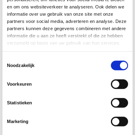
GERELATEERDE PRODUCTEN
en om ons websiteverkeer te analyseren. Ook delen we
informatie over uw gebruik van onze site met onze
partners voor social media, adverteren en analyse. Deze
partners kunnen deze gegevens combineren met andere
informatie die u aan ze heeft verstrekt of die ze hebben
Toevoegen
Toevoegen
verzameld op basis van uw gebruik van hun services.
aan
aan
verlanglijst
verlanglijst
Toestemmingsselectie
Noodzakelijk
Voorkeuren
Medaillehouder B110 (50
Medaillehouder B150.09
mm)
(40/45/50 mm)
Statistieken
€
1.50
€
1.85
incl. BTW
incl. BTW
Toevoegen aan
Toevoegen aan
Marketing
winkelwagen
winkelwagen