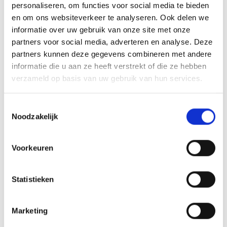
personaliseren, om functies voor social media te bieden
en om ons websiteverkeer te analyseren. Ook delen we
GERELATEERDE PRODUCTEN
informatie over uw gebruik van onze site met onze
partners voor social media, adverteren en analyse. Deze
partners kunnen deze gegevens combineren met andere
informatie die u aan ze heeft verstrekt of die ze hebben
verzameld op basis van uw gebruik van hun services.
Toevoegen
Toevoegen
aan
aan
verlanglijst
verlanglijst
Toestemmingsselectie
Noodzakelijk
Voorkeuren
Medaillehouder B165 (70
Medaillehouder B170
Statistieken
mm)
(32/40/45/50 mm)
€
3.15
€
0.25
incl. BTW
incl. BTW
Toevoegen aan
Toevoegen aan
Marketing
winkelwagen
winkelwagen