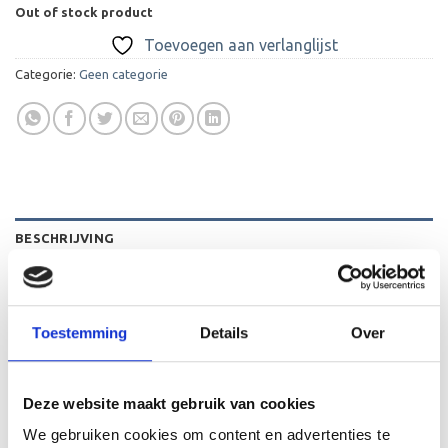
Out of stock product
Toevoegen aan verlanglijst
Categorie:
Geen categorie
BESCHRIJVING
BEOORDELINGEN (0)
Gelaserde gepersonaliseerde hondenpenning gemaakt
Toestemming
Details
Over
van Acryl. De penningen hebben standaard de botjes erop
en is inclusief ring. Ze zijn 3 cm groot, waardoor ze zowel
op kleine honden als grote honden passen.
Deze website maakt gebruik van cookies
We gebruiken cookies om content en advertenties te