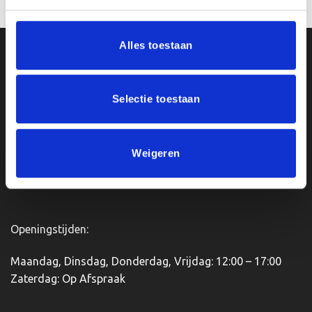
Alles toestaan
Ons Adres
Van Zanden Sportprijzen
Selectie toestaan
Bredaseweg 56
4901KM Oosterhout
kvk: 92898432
Weigeren
BTWnr. NL004987898B09
Openingstijden:
Maandag, Dinsdag, Donderdag, Vrijdag: 12:00 – 17:00
Zaterdag: Op Afspraak